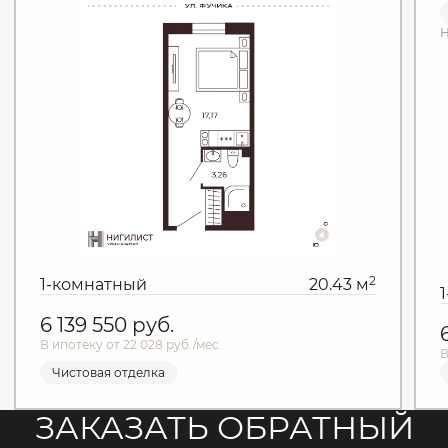
Н
2
1-комнатный
20.43 м
6 139 550
руб.
В ипотеку от 22 028 руб./мес.
В
Чистовая отделка
ЗАКАЗАТЬ ОБРАТНЫЙ