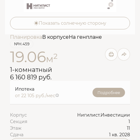
Показать солнечную сторону
Планировка
В корпусе
На генплане
№Н.459
19.06
2
м
1-комнатный
6 160 819 руб.
Ипотека
Подробнее
от 22 105 руб./мес
Корпус
Нигилист.Инвестиции
Секция
1
Этаж
11
Сдача
1 кв. 2028