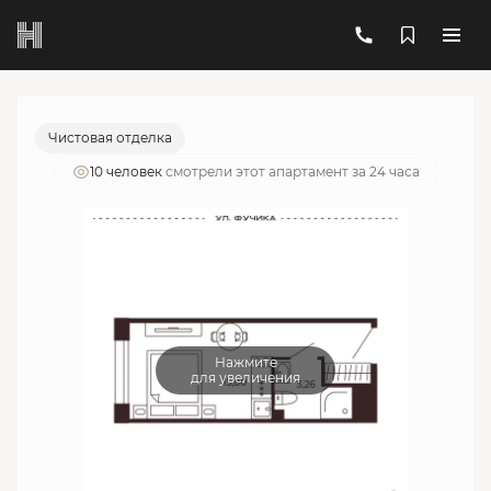
2
1-комнатный
19.06 м
6 160 819 руб.
Ипотека
от 22 105 руб./мес.
Чистовая отделка
10 человек
смотрели этот апартамент за 24 часа
Нажмите
для увеличения