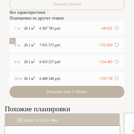
Заказать звонок
Все характеристики
Планировка на других этажах
2
7 эт.
20.1 м
6 367 783 руб.
+49 021
2
8 эт.
20.1 м
7 051 572 руб.
+732 810
2
9 эт.
20.1 м
6 453 257 руб.
+134 495
2
10 эт.
20.1 м
6 489 540 руб.
+170 778
Показать еще 1 объект
Похожие планировки
Гарант от 45т.р./мес
2
1
д
0
8
ч
0
5
м
0
5
Н