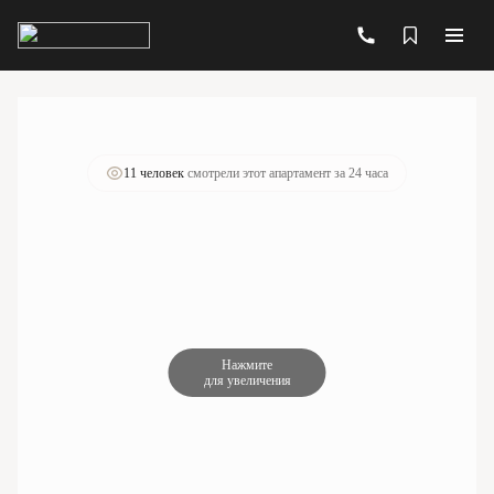
2
1-комнатный
20.11 м
6 318 762 руб.
Ипотека
от 22 671 руб./мес.
Чистовая отделка
+1
11 человек
смотрели этот апартамент за 24 часа
Нажмите
для увеличения