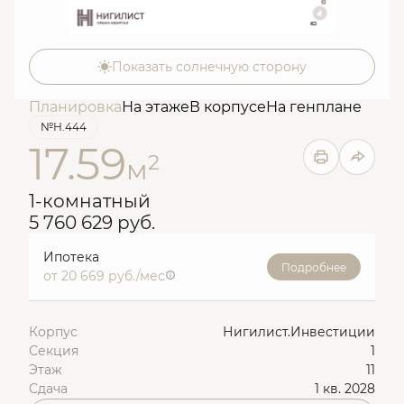
Показать солнечную сторону
Планировка
На этаже
В корпусе
На генплане
№Н.444
17.59
2
м
1-комнатный
5 760 629 руб.
Ипотека
Подробнее
от 20 669 руб./мес
Корпус
Нигилист.Инвестиции
Секция
1
Этаж
11
Сдача
1 кв. 2028