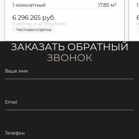
2
1-комнатный
17.85 м
6 296 265
руб.
В ипотеку от 22 591 руб./мес.
В
Чистовая отделка
ЗАКАЗАТЬ ОБРАТНЫЙ
ЗВОНОК
Ваше имя
Email
Телефон