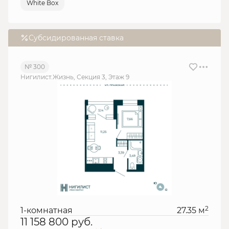
White Box
Субсидированная ставка
№ 300
Нигилист.Жизнь, Секция 3, Этаж 9
2
1-комнатная
27.35 м
11 158 800
руб.