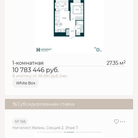
2
1-комнатная
27.35 м
10 783 446
руб.
В ипотеку от 38 690 руб./мес.
White Box
Субсидированная ставка
№ 168
Нигилист.Жизнь, Секция 2, Этаж 7