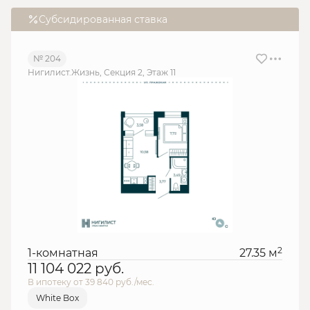
Субсидированная ставка
№ 204
Нигилист.Жизнь, Секция 2, Этаж 11
2
1-комнатная
27.35 м
11 104 022
руб.
В ипотеку от 39 840 руб./мес.
White Box