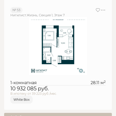
№ 53
Нигилист.Жизнь, Секция 1, Этаж 7
2
1-комнатная
28.11 м
10 932 085
руб.
В ипотеку от 39 223 руб./мес.
White Box