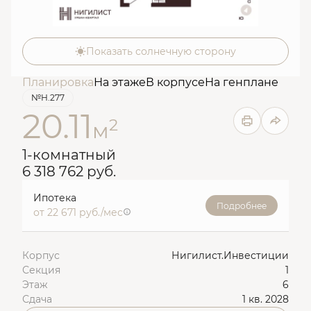
Показать солнечную сторону
Планировка
На этаже
В корпусе
На генплане
№Н.277
20.11
2
м
1-комнатный
6 318 762 руб.
Ипотека
Подробнее
от 22 671 руб./мес
Корпус
Нигилист.Инвестиции
Секция
1
Этаж
6
Сдача
1 кв. 2028