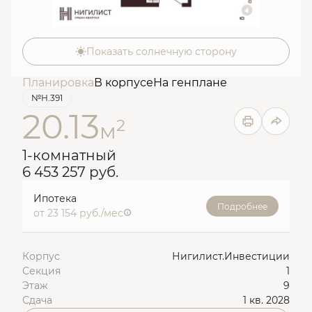
Показать солнечную сторону
Планировка
В корпусе
На генплане
№Н.391
20.13
2
м
1-комнатный
6 453 257 руб.
Ипотека
Подробнее
от 23 154 руб./мес
Корпус
Нигилист.Инвестиции
Секция
1
Этаж
9
Сдача
1 кв. 2028