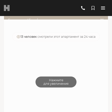
2
1-комнатный
19.08 м
6 650 337 руб.
Ипотека
от 23 861 руб./мес.
Гарант от 45т.р./мес
Чистовая отделка
+1
13 человек
смотрели этот апартамент за 24 часа
Нажмите
для увеличения