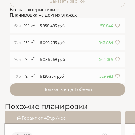
Заказать звонок
Все характеристики
Планировка на других этажах
2
6 эт.
19.1 м
5 958 493 руб.
-691 844
2
7 эт.
19.1 м
6 005 253 руб.
-645 084
2
9 эт.
19.1 м
6 086 268 руб.
-564 069
2
10 эт.
19.1 м
6 120 354 руб.
-529 983
Показать еще 1 объект
Похожие планировки
Гарант от 45т.р./мес
2
1
д
0
8
ч
3
1