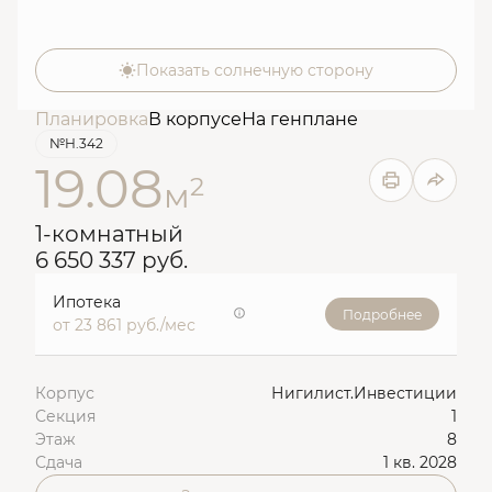
Показать солнечную сторону
Планировка
В корпусе
На генплане
№Н.342
19.08
2
м
1-комнатный
6 650 337 руб.
Ипотека
Подробнее
от 23 861 руб./мес
Корпус
Нигилист.Инвестиции
Секция
1
Этаж
8
Сдача
1 кв. 2028