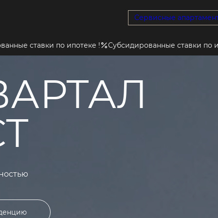
Сервисные апартамен
и по ипотеке !
Субсидированные ставки по ипотеке !
С
ВАРТАЛ
Т
ностью
иденцию