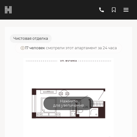
2
1-комнатный
19.06 м
5 958 493 руб.
Ипотека
от 21 379 руб./мес.
Чистовая отделка
17 человек
смотрели этот апартамент за 24 часа
Нажмите
для увеличения