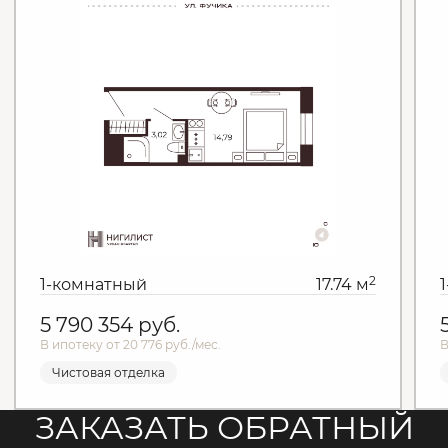
2
1-комнатный
17.74 м
5 790 354
руб.
В ипотеку от 20 776 руб./мес.
В
Чистовая отделка
ЗАКАЗАТЬ ОБРАТНЫЙ