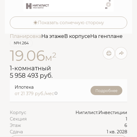
Показать солнечную сторону
Планировка
На этаже
В корпусе
На генплане
№Н.264
19.06
2
м
1-комнатный
5 958 493 руб.
Ипотека
Подробнее
от 21 379 руб./мес
Корпус
Нигилист.Инвестиции
Секция
1
Этаж
6
Сдача
1 кв. 2028