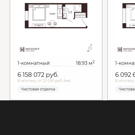
2
1-комнатный
18.93 м
1-комн
6 158 072
руб.
6 092
В ипотеку от 22 095 руб./мес.
В ипотеку 
Чистовая отделка
Чистова