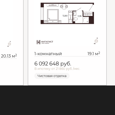
2
1-комнатный
19.1 м
2
20.13 м
6 092 648
руб.
В ипотеку от 21 860 руб./мес.
Чистовая отделка