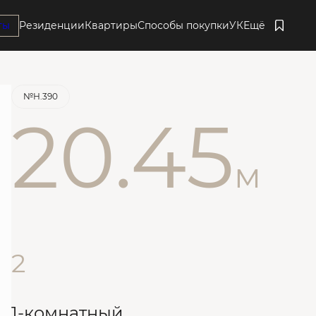
ты
Резиденции
Квартиры
Способы покупки
УК
Ещё
Забронировать
№Н.390
20.45
м
2
1-комнатный