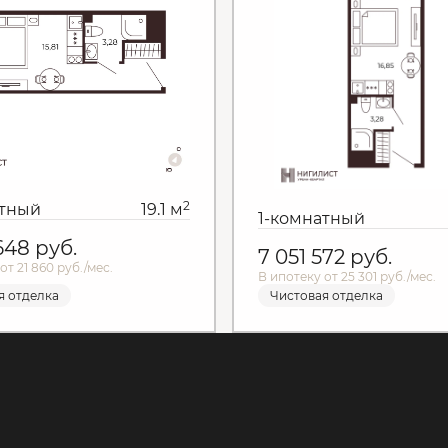
2
атный
19.1 м
1-комнатный
 648
руб.
7 051 572
руб.
от 21 860 руб./мес.
В ипотеку от 25 301 руб./мес.
я отделка
Чистовая отделка