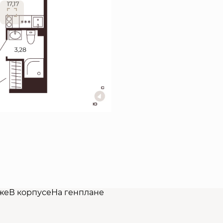
же
В корпусе
На генплане