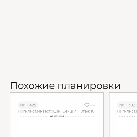
Похожие планировки
№ Н.425
№ Н.382
Нигилист.Инвестиции, Секция 1, Этаж 10
Нигилист.