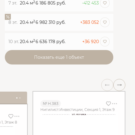
2
7 эт.
20.4 м
6 186 805 руб.
-412 453
2
8 эт.
20.4 м
6 982 310 руб.
+383 052
2
10 эт.
20.4 м
6 636 178 руб.
+36 920
Показать еще 1 объект
№ Н.383
Нигилист.Инвестиции, Секция 1, Этаж 9
1, Этаж 8