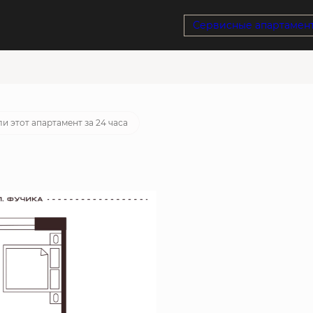
Сервисные апартамен
отека
от 23 678 руб./мес.
и этот апартамент за 24 часа