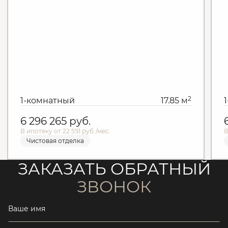
2
1-комнатный
17.85 м
6 296 265
руб.
В ипотеку от 22 591 руб./мес.
В
Чистовая отделка
ЗАКАЗАТЬ ОБРАТНЫЙ
ЗВОНОК
Ваше имя