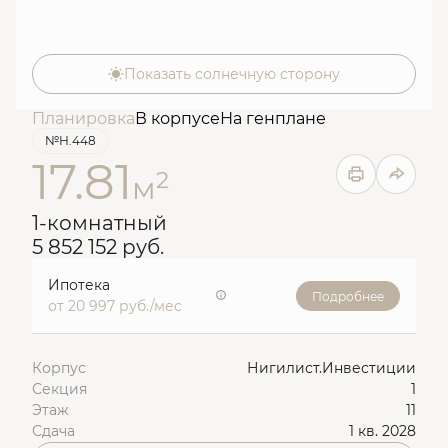
Показать солнечную сторону
Планировка
В корпусе
На генплане
№Н.448
17.81
2
м
1-комнатный
5 852 152 руб.
Ипотека
Подробнее
от 20 997 руб./мес
Корпус
Нигилист.Инвестиции
Секция
1
Этаж
11
Сдача
1 кв. 2028