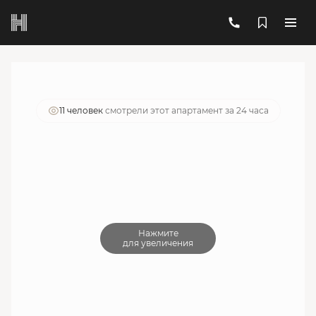
2
1-комнатный
17.81 м
5 852 152 руб.
Ипотека
от 20 997 руб./мес.
Чистовая отделка
+1
11 человек
смотрели этот апартамент за 24 часа
Нажмите
для увеличения