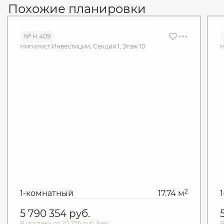
Похожие планировки
№ Н.409
Нигилист.Инвестиции, Секция 1, Этаж 10
Н
2
1-комнатный
17.74 м
5 790 354
руб.
В ипотеку от 20 776 руб./мес.
В