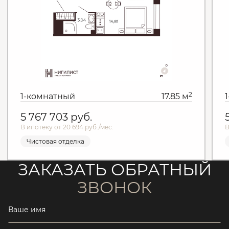
2
1-комнатный
17.85 м
5 767 703
руб.
В ипотеку от 20 694 руб./мес.
В
Чистовая отделка
ЗАКАЗАТЬ ОБРАТНЫЙ
ЗВОНОК
Ваше имя