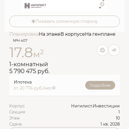
Показать солнечную сторону
Планировка
На этаже
В корпусе
На генплане
№Н.407
17.8
2
м
1-комнатный
5 790 475 руб.
Ипотека
Подробнее
от 20 776 руб./мес
Корпус
Нигилист.Инвестиции
Секция
1
Этаж
10
Сдача
1 кв. 2028