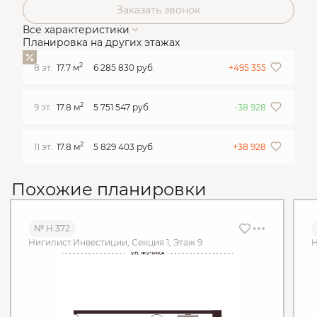
Заказать звонок
Все характеристики
Планировка на других этажах
2
8 эт.
17.7 м
6 285 830 руб.
+495 355
2
9 эт.
17.8 м
5 751 547 руб.
-38 928
2
11 эт.
17.8 м
5 829 403 руб.
+38 928
Похожие планировки
№ Н.372
Нигилист.Инвестиции, Секция 1, Этаж 9
Н