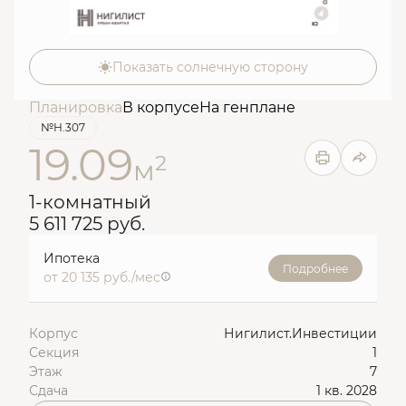
Показать солнечную сторону
Планировка
В корпусе
На генплане
№Н.307
19.09
2
м
1-комнатный
5 611 725 руб.
Ипотека
Подробнее
от 20 135 руб./мес
Корпус
Нигилист.Инвестиции
Секция
1
Этаж
7
Сдача
1 кв. 2028