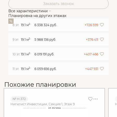
Заказать звонок
Все характеристики
Планировка на других этажах
2
8 эт.
19.1 м
6 338 324 руб.
+726 599
2
9 эт.
19.1 м
5 988 136 руб.
+376 411
2
10 эт.
19.1 м
6 019 191 руб.
+407 466
2
11 эт.
19.1 м
6 059 656 руб.
+447 931
Похожие планировки
№ Н.372
Нигилист.Инвестиции, Секция 1, Этаж 9
Н