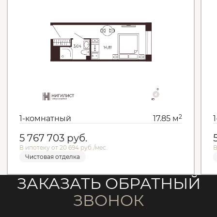
2
1-комнатный
17.85 м
5 767 703
руб.
В ипотеку от 20 694 руб./мес.
В
Чистовая отделка
ЗАКАЗАТЬ ОБРАТНЫЙ
ЗВОНОК