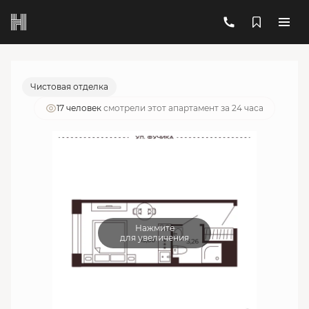
2
1-комнатный
19.09 м
5 611 725 руб.
Ипотека
от 20 135 руб./мес.
Чистовая отделка
17 человек
смотрели этот апартамент за 24 часа
Нажмите
для увеличения