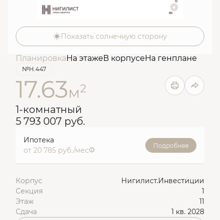
Показать солнечную сторону
Планировка
На этаже
В корпусе
На генплане
№Н.447
17.63
2
м
1-комнатный
5 793 007 руб.
Ипотека
Подробнее
от 20 785 руб./мес
Корпус
Нигилист.Инвестиции
Секция
1
Этаж
11
Сдача
1 кв. 2028