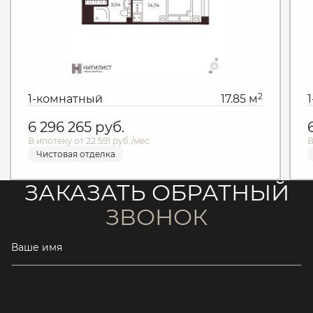
2
1-комнатный
17.85 м
6 296 265
руб.
В ипотеку от 22 591 руб./мес.
В
Чистовая отделка
ЗАКАЗАТЬ ОБРАТНЫЙ
ЗВОНОК
Ваше имя