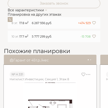
Заказать звонок
Все характеристики
Планировка на других этажах
2
8 эт.
17.8 м
6 267 936 руб.
+474 929
2
10 эт.
17.7 м
5 777 299 руб.
-15 708
Похожие планировки
2
1
Гарант от 45т.р./мес
д
1
6
ч
4
2
м
1
6
c
№ Н.331
Нигилист.Инвестиции, Секция 1, Этаж 8
Н