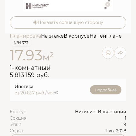
Показать солнечную сторону
Планировка
На этаже
В корпусе
На генплане
№Н.373
17.93
2
м
1-комнатный
5 813 159 руб.
Ипотека
Подробнее
от 20 857 руб./мес
Корпус
Нигилист.Инвестиции
Секция
1
Этаж
9
Сдача
1 кв. 2028