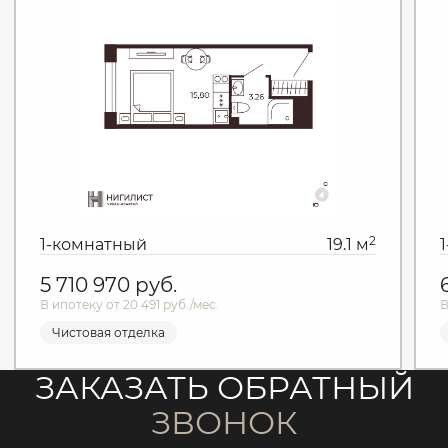
2
1-комнатный
19.1 м
5 710 970
руб.
В ипотеку от 20 491 руб./мес.
В
Чистовая отделка
ЗАКАЗАТЬ ОБРАТНЫЙ
ЗВОНОК