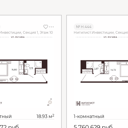
№ Н.444
Инвестиции, Секция 1, Этаж 10
Нигилист.Инвестиции, Секция 1
2
атный
18.93 м
1-комнатный
072
руб.
5 760 629
руб.