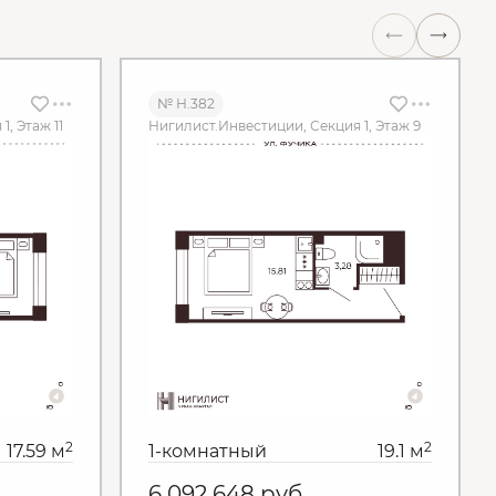
№ Н.382
, Этаж 11
Нигилист.Инвестиции, Секция 1, Этаж 9
2
2
17.59 м
1-комнатный
19.1 м
6 092 648
руб.