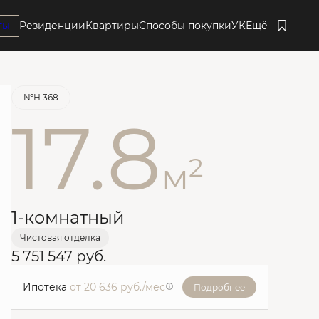
ты
Резиденции
Квартиры
Способы покупки
УК
Ещё
Забронировать
№Н.368
17.8
2
м
1-комнатный
Чистовая отделка
5 751 547 руб.
Ипотека
от 20 636 руб./мес
Подробнее