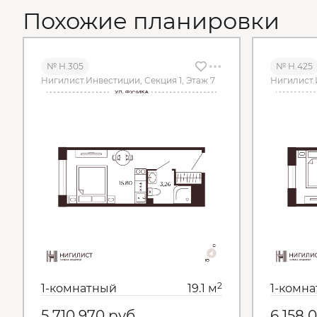
Похожие планировки
№ Н.305
№ Н.425
Нигилист.Инвестиции, Секция 1, Этаж 7
Нигилист.
2
1-комнатный
19.1 м
1-комн
5 710 970
руб.
6 158 