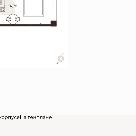
корпусе
На генплане