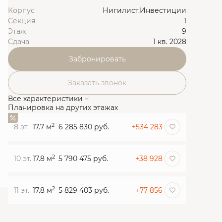
Корпус
Нигилист.Инвестиции
Секция
1
Этаж
9
Сдача
1 кв. 2028
Забронировать
Заказать звонок
Все характеристики
Планировка на других этажах
2
8 эт.
17.7 м
6 285 830 руб.
+534 283
2
10 эт.
17.8 м
5 790 475 руб.
+38 928
2
11 эт.
17.8 м
5 829 403 руб.
+77 856