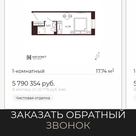
2
1-комнатный
17.74 м
5 790 354
руб.
В ипотеку от 20 776 руб./мес.
В
Чистовая отделка
ЗАКАЗАТЬ ОБРАТНЫЙ
ЗВОНОК