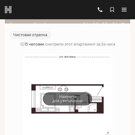
2
1-комнатный
19.09 м
6 338 324 руб.
Ипотека
от 22 742 руб./мес.
Гарант от 45т.р./мес
24
д
:
18
ч
:
33
м
:
24
с
Чистовая отделка
15 человек
смотрели этот апартамент за 24 часа
Нажмите
для увеличения