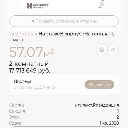
Показать солнечную сторону
Планировка
На этаже
В корпусе
На генплане
№Н.8
57.07
2
м
2-комнатный
17 713 649 руб.
Ипотека
Подробнее
от 63 555 руб./мес
Корпус
Нигилист.Резиденция
Секция
1
Этаж
2
Сдача
1 кв. 2028