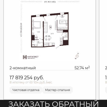
2
2-комнатный
52.74 м
17 819 254
руб.
В ипотеку от 63 934 руб./мес.
В
Чистовая отделка
Мастер-спальня
ЗАКАЗАТЬ ОБРАТНЫЙ