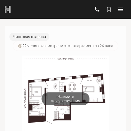
2
2-комнатный
57.07 м
17 713 649 руб.
Ипотека
от 63 555 руб./мес.
Чистовая отделка
22 человекa
смотрели этот апартамент за 24 часа
Нажмите
для увеличения