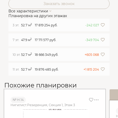
Заказать звонок
Все характеристики
Планировка на других этажах
2
3 эт.
52.7 м
17 819 254 руб.
-242 027
2
7 эт.
47.9 м
17 711 577 руб.
-349 704
2
10 эт.
52.7 м
18 666 349 руб.
+605 068
2
11 эт.
52.7 м
19 876 485 руб.
+1 815 204
Похожие планировки
№ Н.14
Нигилист.Резиденция, Секция 1, Этаж 3
Н