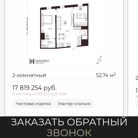
2
2-комнатный
52.74 м
17 819 254
руб.
В ипотеку от 63 934 руб./мес.
В
Чистовая отделка
Мастер-спальня
ЗАКАЗАТЬ ОБРАТНЫЙ
ЗВОНОК