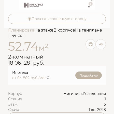
Показать солнечную сторону
Планировка
На этаже
В корпусе
На генплане
№Н.30
52.74
2
м
2-комнатный
18 061 281 руб.
Ипотека
Подробнее
от 64 802 руб./мес
Корпус
Нигилист.Резиденция
Секция
1
Этаж
5
Сдача
1 кв. 2028