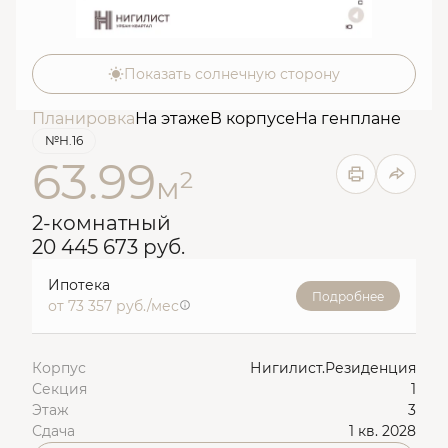
Показать солнечную сторону
Планировка
На этаже
В корпусе
На генплане
№Н.16
63.99
2
м
2-комнатный
20 445 673 руб.
Ипотека
Подробнее
от 73 357 руб./мес
Корпус
Нигилист.Резиденция
Секция
1
Этаж
3
Сдача
1 кв. 2028