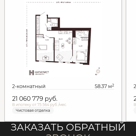
2
2-комнатный
58.37 м
21 060 779
руб.
В ипотеку от 75 564 руб./мес.
В
Чистовая отделка
ЗАКАЗАТЬ ОБРАТНЫЙ