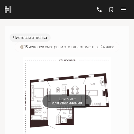
2
2-комнатный
63.99 м
20 445 673 руб.
Ипотека
от 73 357 руб./мес.
Чистовая отделка
15 человек
смотрели этот апартамент за 24 часа
Нажмите
для увеличения