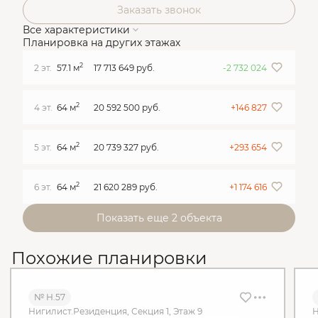
Заказать звонок
Все характеристики
Планировка на других этажах
2
2 эт.
57.1 м
17 713 649 руб.
-2 732 024
2
4 эт.
64 м
20 592 500 руб.
+146 827
2
5 эт.
64 м
20 739 327 руб.
+293 654
2
6 эт.
64 м
21 620 289 руб.
+1 174 616
Показать еще 2 объектa
Похожие планировки
№ Н.57
Нигилист.Резиденция, Секция 1, Этаж 9
Н