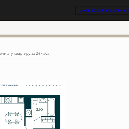
Сервисные апартамен
отека
от 67 736 руб./мес.
ованная ставка
ели эту квартиру за 24 часа