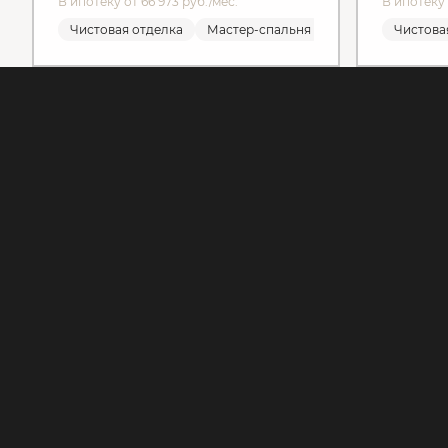
В ипотеку от 66 973 руб./мес.
В ипотеку 
Чистовая отделка
Мастер-спальня
Чистовая отделка
Чистова