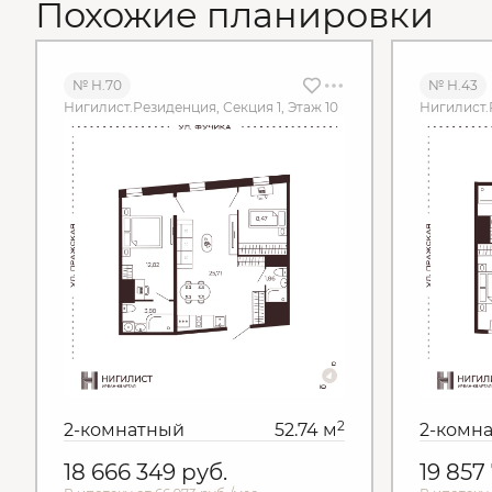
Похожие планировки
№ Н.70
№ Н.43
Нигилист.Резиденция, Секция 1, Этаж 10
Нигилист.
2
2-комнатный
52.74 м
2-комн
18 666 349
руб.
19 857