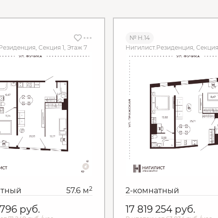
№ Н.14
Резиденция, Секция 1, Этаж 7
Нигилист.Резиденция, Секция 
2
атный
57.6 м
2-комнатный
 796
руб.
17 819 254
руб.