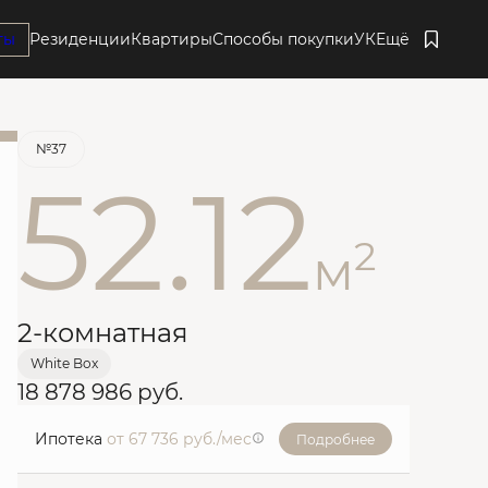
ты
Резиденции
Квартиры
Способы покупки
УК
Ещё
Забронировать
№37
52.12
2
м
2-комнатная
White Box
18 878 986 руб.
Ипотека
от 67 736 руб./мес
Подробнее