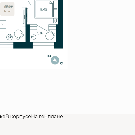
же
В корпусе
На генплане