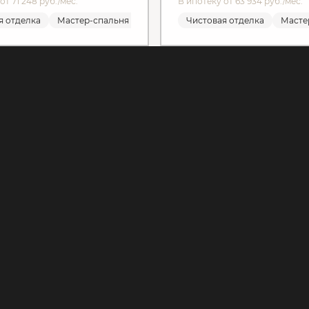
от 71 248 руб./мес.
В ипотеку от 63 934 руб./мес.
я отделка
Мастер-спальня
Мастер-спальня
Чистовая отделка
Чистовая отделка
Мастер-спальн
Масте