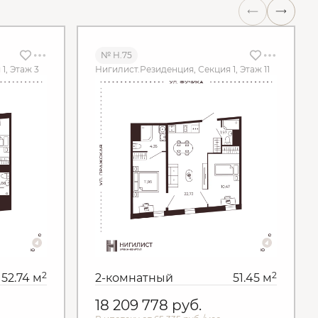
№ Н.75
1, Этаж 3
Нигилист.Резиденция, Секция 1, Этаж 11
2
2
52.74 м
2-комнатный
51.45 м
18 209 778
руб.