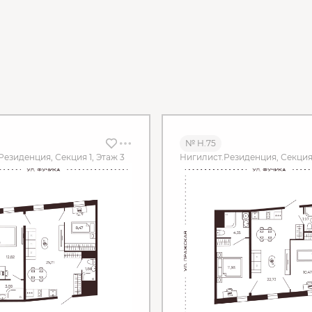
№ Н.75
Резиденция, Секция 1, Этаж 3
Нигилист.Резиденция, Секция 1