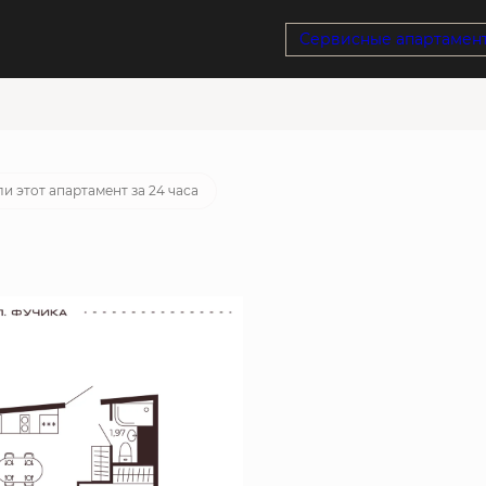
Сервисные апартамен
потека
от 61 958 руб./мес.
и этот апартамент за 24 часа