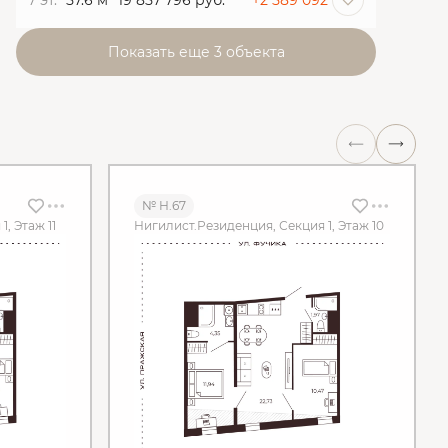
7 эт.
57.6 м
19 857 796 руб.
+2 589 092
Показать еще 3 объектa
№ Н.67
, Этаж 11
Нигилист.Резиденция, Секция 1, Этаж 10