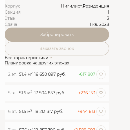
Корпус
Нигилист.Резиденция
Секция
1
Этаж
3
Сдача
1 кв. 2028
Забронировать
Заказать звонок
Все характеристики
Планировка на других этажах
2
2 эт.
51.4 м
16 650 897 руб.
-617 807
2
5 эт.
51.5 м
17 504 857 руб.
+236 153
2
6 эт.
51.5 м
18 213 317 руб.
+944 613
2