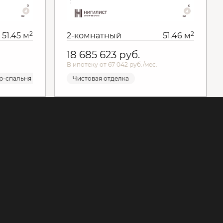
2
2
51.45 м
2-комнатный
51.46 м
18 685 623
руб.
В ипотеку от 67 042 руб./мес.
я
р-спальня
Чистовая отделка
Чистовая отделка
Мастер-спальня