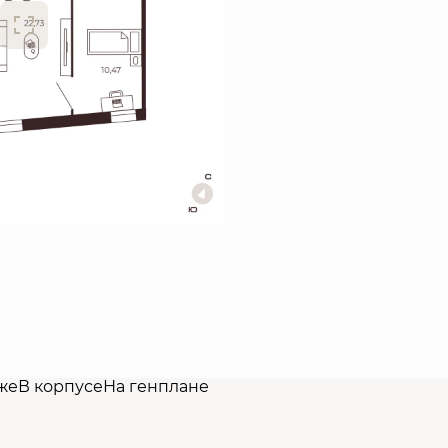
же
В корпусе
На генплане