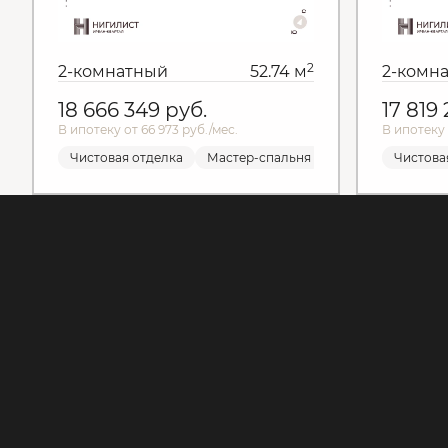
2
2-комнатный
52.74 м
2-комн
18 666 349
руб.
17 819
В ипотеку от 66 973 руб./мес.
В ипотеку 
Чистовая отделка
Мастер-спальня
Чистовая отделка
Чистова