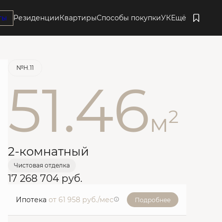
ты
Резиденции
Квартиры
Способы покупки
УК
Ещё
Забронировать
№Н.11
51.46
2
м
2-комнатный
Чистовая отделка
17 268 704 руб.
Ипотека
от 61 958 руб./мес
Подробнее