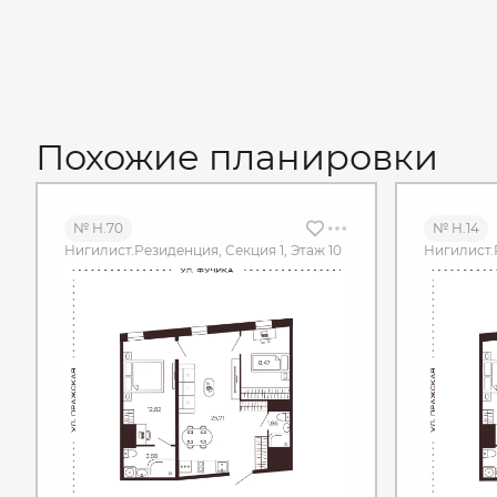
Похожие планировки
№ Н.70
№ Н.14
Нигилист.Резиденция, Секция 1, Этаж 10
Нигилист.