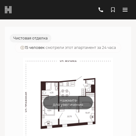
2
2-комнатный
51.46 м
18 685 623 руб.
Ипотека
от 67 042 руб./мес.
Чистовая отделка
15 человек
смотрели этот апартамент за 24 часа
Нажмите
для увеличения