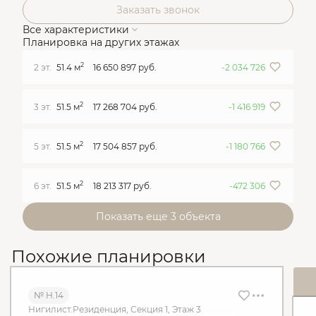
Заказать звонок
Все характеристики
Планировка на других этажах
2
2 эт.
51.4 м
16 650 897 руб.
-2 034 726
2
3 эт.
51.5 м
17 268 704 руб.
-1 416 919
2
5 эт.
51.5 м
17 504 857 руб.
-1 180 766
2
6 эт.
51.5 м
18 213 317 руб.
-472 306
Показать еще 3 объектa
Похожие планировки
№ Н.14
Нигилист.Резиденция, Секция 1, Этаж 3