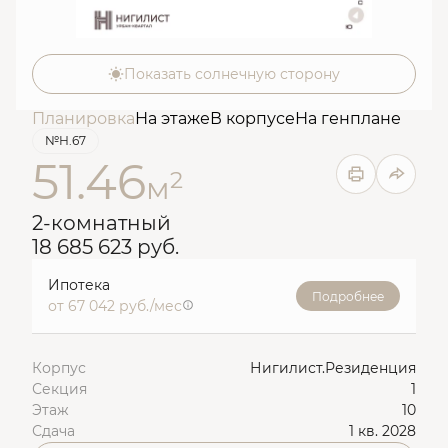
Показать солнечную сторону
Планировка
На этаже
В корпусе
На генплане
№Н.67
51.46
2
м
2-комнатный
18 685 623 руб.
Ипотека
Подробнее
от 67 042 руб./мес
Корпус
Нигилист.Резиденция
Секция
1
Этаж
10
Сдача
1 кв. 2028