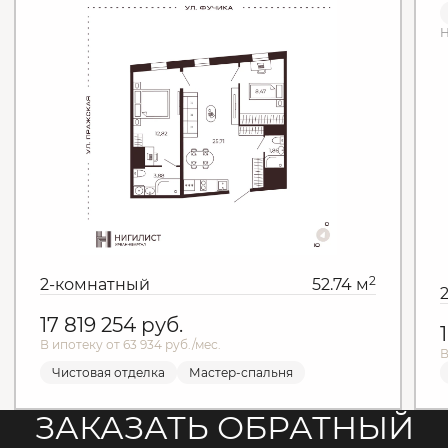
Н
2
2-комнатный
52.74 м
17 819 254
руб.
В ипотеку от 63 934 руб./мес.
В
Чистовая отделка
Мастер-спальня
ЗАКАЗАТЬ ОБРАТНЫЙ