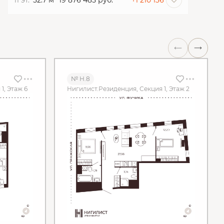
11 эт.
52.7 м
19 876 485 руб.
+1 210 136
№ Н.8
1, Этаж 6
Нигилист.Резиденция, Секция 1, Этаж 2