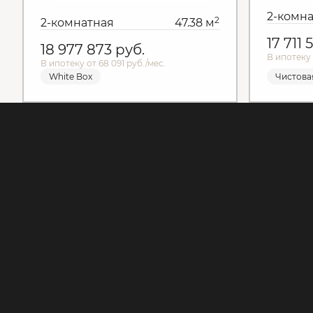
2-комн
2
2-комнатная
47.38 м
17 711
18 977 873
руб.
В ипотеку 
В ипотеку от 68 091 руб./мес.
White Box
Чистова