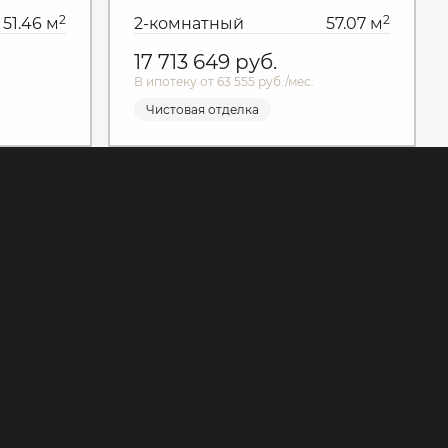
2
2
51.46 м
2-комнатный
57.07 м
17 713 649
руб.
В ипотеку от 63 555 руб./мес.
я
Чистовая отделка