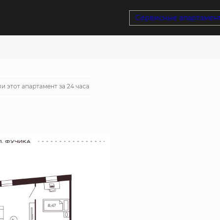
Сервисные апартамен
потека
от 66 973 руб./мес.
и этот апартамент за 24 часа