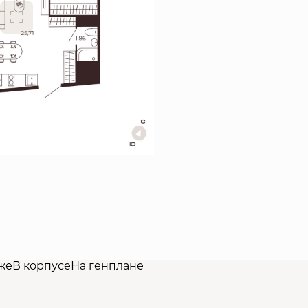
же
В корпусе
На генплане