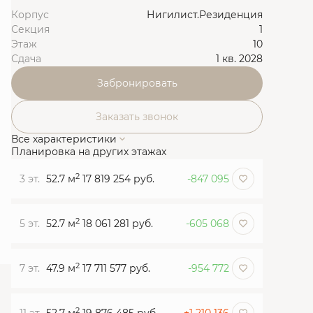
Корпус
Нигилист.Резиденция
Секция
1
Этаж
10
Сдача
1 кв. 2028
Забронировать
Заказать звонок
Все характеристики
Планировка на других этажах
2
3 эт.
52.7 м
17 819 254 руб.
-847 095
2
5 эт.
52.7 м
18 061 281 руб.
-605 068
2
7 эт.
47.9 м
17 711 577 руб.
-954 772
2