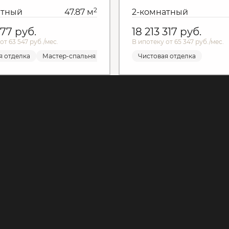
2
атный
47.87 м
2-комнатный
 577
руб.
18 213 317
руб.
от 63 547 руб./мес.
В ипотеку от 65 347 руб./мес.
я отделка
Мастер-спальня
Чистовая отделка
Чистовая отделка
Мастер-спальн