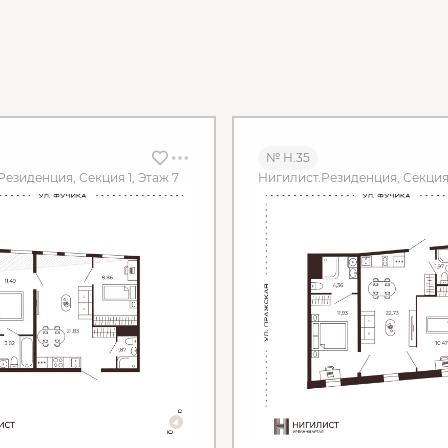
№ Н.35
Резиденция, Секция 1, Этаж 7
Нигилист.Резиденция, Секция 