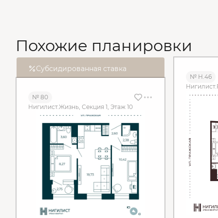
Похожие планировки
Субсидированная ставка
№ Н.46
Нигилист.
№ 80
Нигилист.Жизнь, Секция 1, Этаж 10