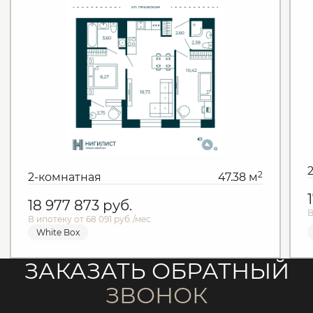
2
2-комнатная
47.38 м
18 977 873
руб.
В
В ипотеку от 68 091 руб./мес.
White Box
ЗАКАЗАТЬ ОБРАТНЫЙ
ЗВОНОК