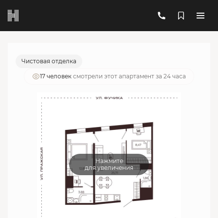
2
2-комнатный
52.74 м
17 819 254 руб.
Ипотека
от 63 934 руб./мес.
Чистовая отделка
17 человек
смотрели этот апартамент за 24 часа
Нажмите
для увеличения