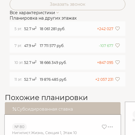
Заказать звонок
Все характеристики
Планировка на других этажах
2
5 эт.
52.7 м
18 061 281 руб.
+242 027
2
7 эт.
47.9 м
17 711 577 руб.
-107 677
2
10 эт.
52.7 м
18 666 349 руб.
+847 095
2
11 эт.
52.7 м
19 876 485 руб.
+2 057 231
Похожие планировки
Субсидированная ставка
Н
№ 80
Нигилист.Жизнь, Секция 1, Этаж 10