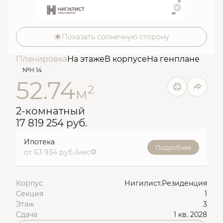
Показать солнечную сторону
Планировка
На этаже
В корпусе
На генплане
№Н.14
52.74
2
м
2-комнатный
17 819 254 руб.
Ипотека
Подробнее
от 63 934 руб./мес
Корпус
Нигилист.Резиденция
Секция
1
Этаж
3
Сдача
1 кв. 2028