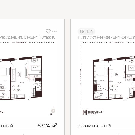
№ Н.14
езиденция, Секция 1, Этаж 10
Нигилист.Резиденция, Секция 
2
атный
52.74 м
2-комнатный