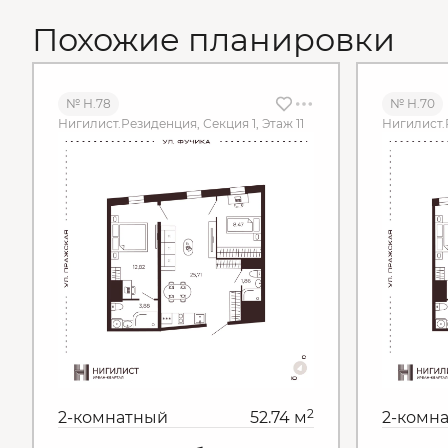
Похожие планировки
№ Н.78
№ Н.70
Нигилист.Резиденция, Секция 1, Этаж 11
Нигилист.Р
2
2-комнатный
52.74 м
2-комн