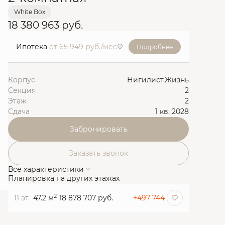
White Box
18 380 963 руб.
Ипотека
от 65 949 руб./мес
Подробнее
Корпус
Нигилист.Жизнь
Секция
2
Этаж
2
Сдача
1 кв. 2028
Забронировать
Заказать звонок
Все характеристики
Планировка на других этажах
2
11 эт.
47.2 м
18 878 707 руб.
+497 744