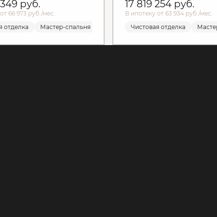
 349
руб.
17 819 254
руб.
от 66 973 руб./мес.
В ипотеку от 63 934 руб./мес.
я отделка
Мастер-спальня
Мастер-спальня
Чистовая отделка
Чистовая отделка
Мастер-спальн
Масте