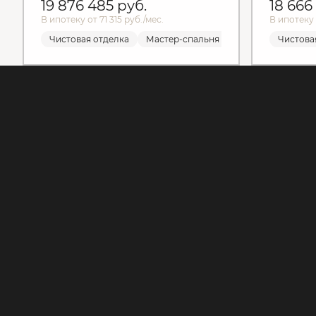
19 876 485
руб.
18 666
В ипотеку от 71 315 руб./мес.
В ипотеку 
Чистовая отделка
Мастер-спальня
Чистовая отделка
Чистова