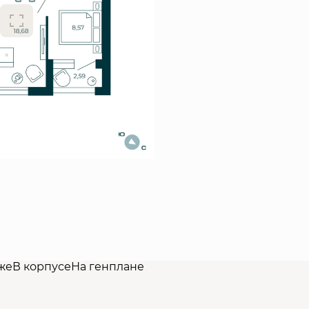
же
В корпусе
На генплане