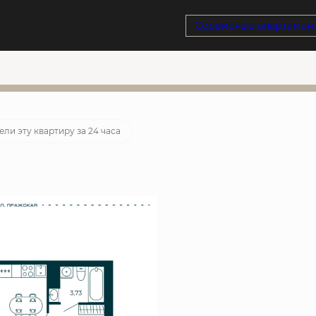
Сервисные апартамен
потека
от 65 949 руб./мес.
ованная ставка
ели эту квартиру за 24 часа