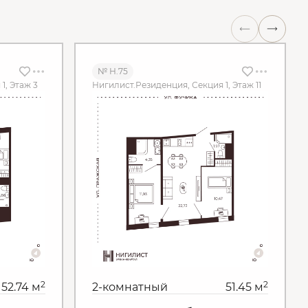
№ Н.75
1, Этаж 3
Нигилист.Резиденция, Секция 1, Этаж 11
2
2
52.74 м
2-комнатный
51.45 м