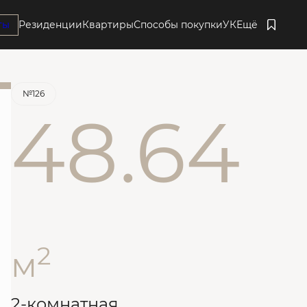
ты
Резиденции
Квартиры
Способы покупки
УК
Ещё
Забронировать
№126
48.64
2
м
2-комнатная