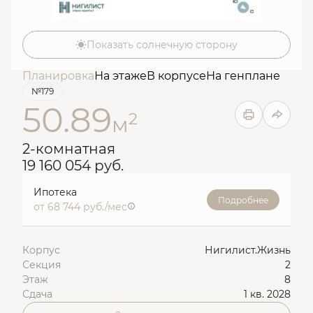
Показать солнечную сторону
Планировка
На этаже
В корпусе
На генплане
№179
50.89
2
м
2-комнатная
19 160 054 руб.
Ипотека
Подробнее
от 68 744 руб./мес
Корпус
Нигилист.Жизнь
Секция
2
Этаж
8
Сдача
1 кв. 2028