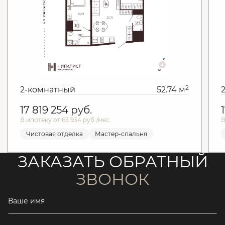
2
2-комнатный
52.74 м
17 819 254
руб.
В ипотеку от 63 934 руб./мес.
В
Чистовая отделка
Мастер-спальня
ЗАКАЗАТЬ ОБРАТНЫЙ
ЗВОНОК
Ваше имя