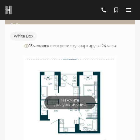
2
2-комнатная
50.89 м
19 160 054 руб.
Ипотека
от 68 744 руб./мес.
Субсидированная ставка
White Box
15 человек
смотрели эту квартиру за 24 часа
Нажмите
для увеличения