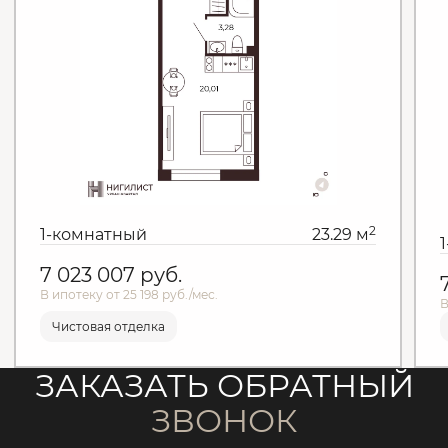
2
1-комнатный
23.29 м
7 023 007
руб.
В ипотеку от 25 198 руб./мес.
В
Чистовая отделка
ЗАКАЗАТЬ ОБРАТНЫЙ
ЗВОНОК