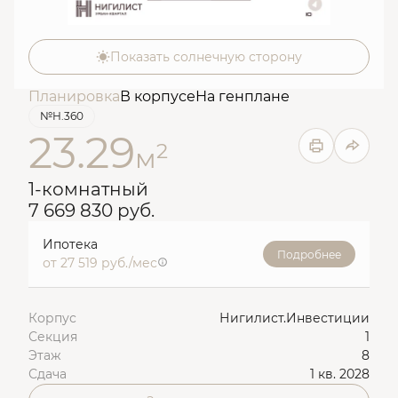
Показать солнечную сторону
Планировка
В корпусе
На генплане
№Н.360
23.29
2
м
1-комнатный
7 669 830 руб.
Ипотека
Подробнее
от 27 519 руб./мес
Корпус
Нигилист.Инвестиции
Секция
1
Этаж
8
Сдача
1 кв. 2028