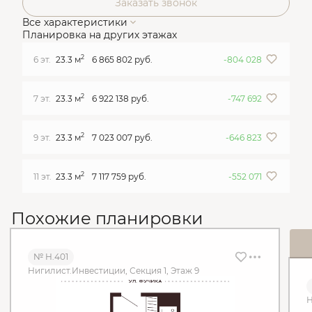
Заказать звонок
Все характеристики
Планировка на других этажах
2
6 эт.
23.3 м
6 865 802 руб.
-804 028
2
7 эт.
23.3 м
6 922 138 руб.
-747 692
2
9 эт.
23.3 м
7 023 007 руб.
-646 823
2
11 эт.
23.3 м
7 117 759 руб.
-552 071
Похожие планировки
№ Н.401
Нигилист.Инвестиции, Секция 1, Этаж 9
Н