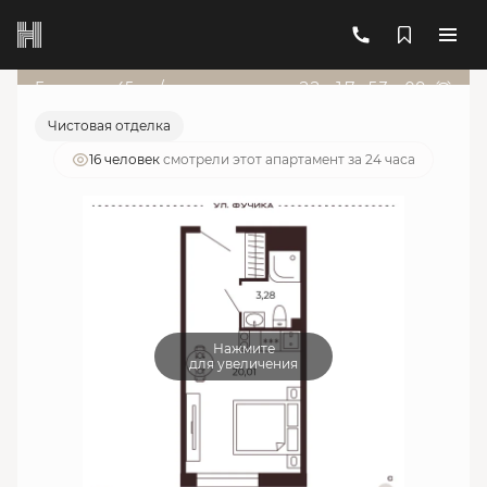
2
1-комнатный
23.29 м
7 669 830 руб.
Ипотека
от 27 519 руб./мес.
Гарант от 45т.р./мес
22
д
:
17
ч
:
53
м
:
09
с
Чистовая отделка
16 человек
смотрели этот апартамент за 24 часа
Нажмите
для увеличения