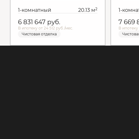
2
1-комнатный
20.13 м
1-комн
6 831 647
руб.
7 669
В ипотеку от 24 512 руб./мес.
В ипотеку 
Чистовая отделка
Чистова