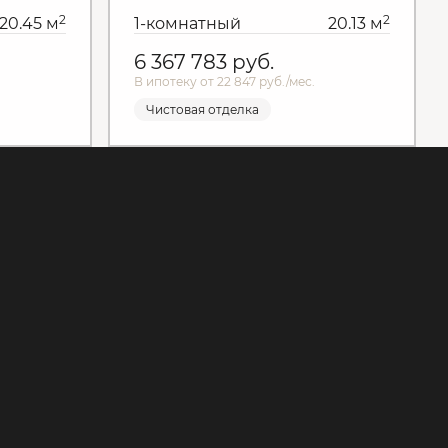
2
2
20.45 м
1-комнатный
20.13 м
6 367 783
руб.
В ипотеку от 22 847 руб./мес.
Чистовая отделка