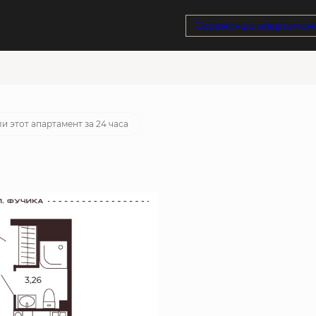
Сервисные апартамен
отека
от 25 357 руб./мес.
и этот апартамент за 24 часа