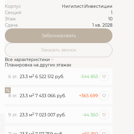
Корпус
Нигилист.Инвестиции
Секция
1
Этаж
10
Сдача
1 кв. 2028
Забронировать
Заказать звонок
Все характеристики
Планировка на других этажах
2
6 эт.
23.3 м
6 522 512 руб.
-544 855
2
8 эт.
23.3 м
7 433 066 руб.
+365 699
2
9 эт.
23.3 м
7 023 007 руб.
-44 360
2