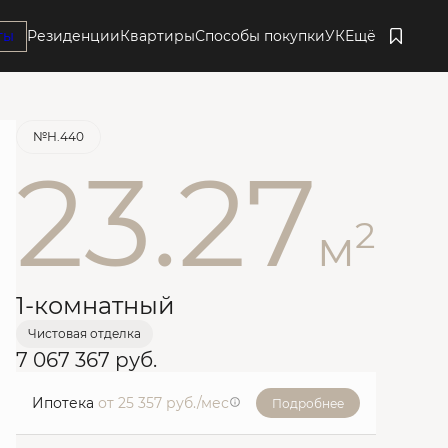
ты
Резиденции
Квартиры
Способы покупки
УК
Ещё
Забронировать
№Н.440
23.27
2
м
1-комнатный
Чистовая отделка
7 067 367 руб.
Ипотека
от 25 357 руб./мес
Подробнее