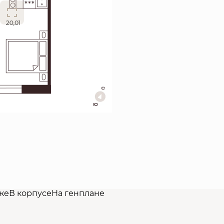
же
В корпусе
На генплане