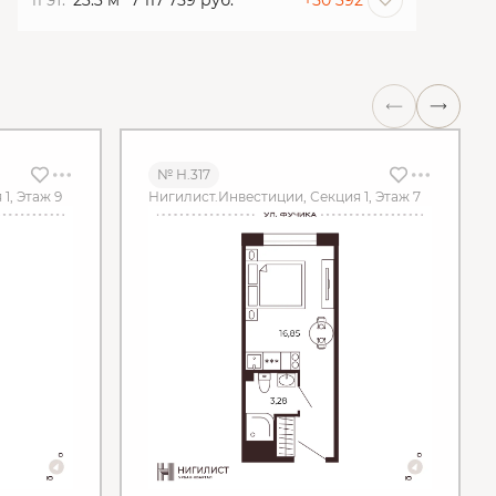
11 эт.
23.3 м
7 117 759 руб.
+50 392
№ Н.317
1, Этаж 9
Нигилист.Инвестиции, Секция 1, Этаж 7