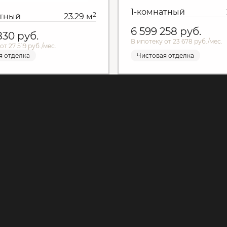
1-комнатный
2
атный
23.29 м
6 599 258
руб.
 830
руб.
В ипотеку от 23 678 руб./мес.
от 27 519 руб./мес.
я отделка
Чистовая отделка