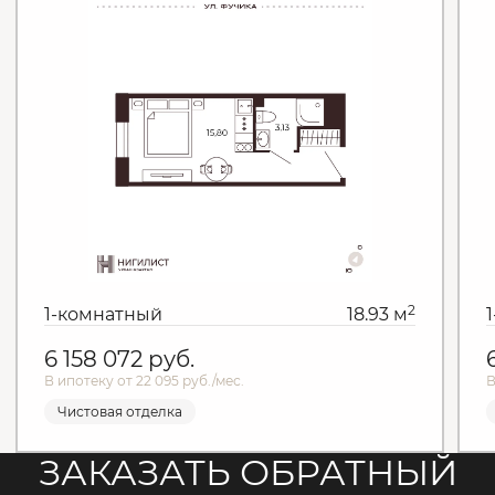
2
1-комнатный
18.93 м
6 158 072
руб.
В ипотеку от 22 095 руб./мес.
В
Чистовая отделка
ЗАКАЗАТЬ ОБРАТНЫЙ