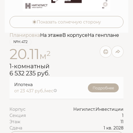
Показать солнечную сторону
Планировка
На этаже
В корпусе
На генплане
№Н.472
20.11
2
м
1-комнатный
6 532 235 руб.
Ипотека
Подробнее
от 23 437 руб./мес
Корпус
Нигилист.Инвестиции
Секция
1
Этаж
11
Сдача
1 кв. 2028