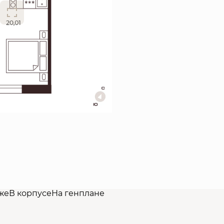
же
В корпусе
На генплане