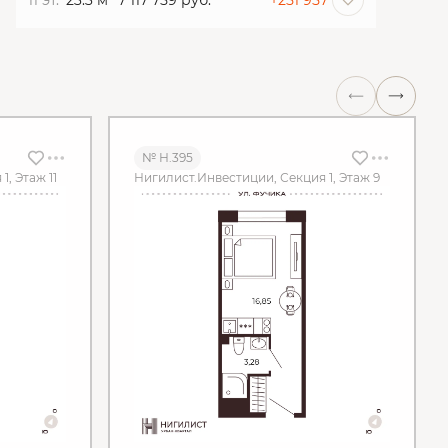
11 эт.
23.3 м
7 117 759 руб.
+251 957
№ Н.395
, Этаж 11
Нигилист.Инвестиции, Секция 1, Этаж 9