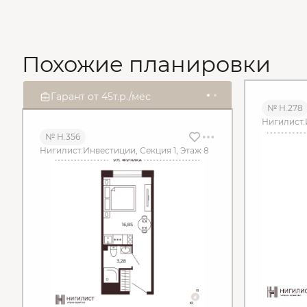
Похожие планировки
2
5
Гарант от 45т.р./мес
д
0
2
ч
3
8
м
4
8
c
№ Н.278
Нигилист.
№ Н.356
Нигилист.Инвестиции, Секция 1, Этаж 8