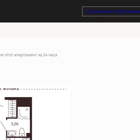
Сервисные апартамен
отека
от 24 634 руб./мес.
и этот апартамент за 24 часа