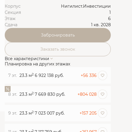
Корпус
Нигилист.Инвестиции
Секция
1
Этаж
6
Сдача
1 кв. 2028
Забронировать
Заказать звонок
Все характеристики
Планировка на других этажах
2
7 эт.
23.3 м
6 922 138 руб.
+56 336
2
8 эт.
23.3 м
7 669 830 руб.
+804 028
2
9 эт.
23.3 м
7 023 007 руб.
+157 205
2