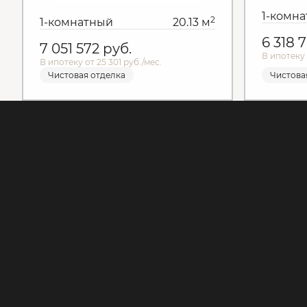
1-комн
2
1-комнатный
20.13 м
6 318 
7 051 572
руб.
В ипотеку 
В ипотеку от 25 301 руб./мес.
Чистовая отделка
Чистова