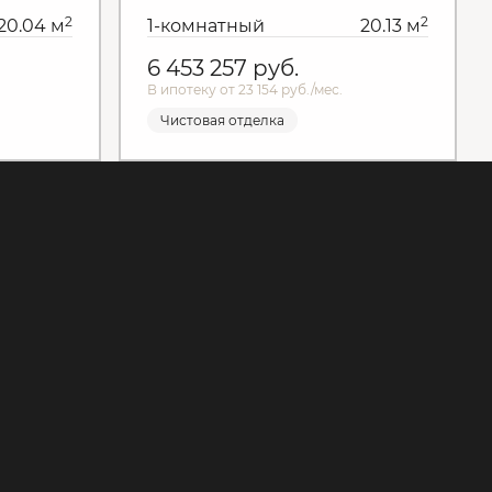
2
2
20.04 м
1-комнатный
20.13 м
6 453 257
руб.
В ипотеку от 23 154 руб./мес.
Чистовая отделка