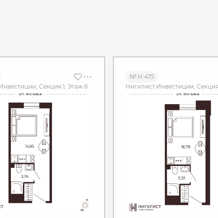
№ Н.475
Инвестиции, Секция 1, Этаж 6
Нигилист.Инвестиции, Секция 1