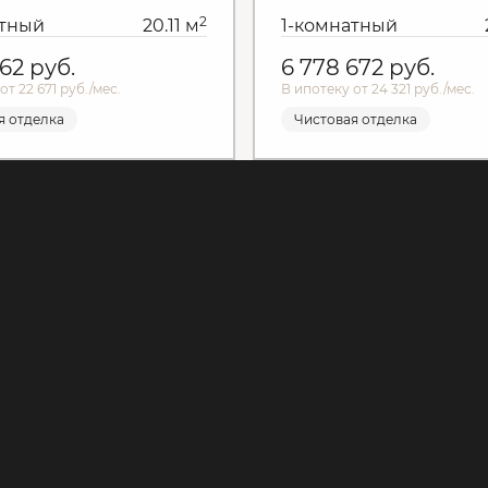
2
атный
20.11 м
1-комнатный
762
руб.
6 778 672
руб.
от 22 671 руб./мес.
В ипотеку от 24 321 руб./мес.
я отделка
Чистовая отделка