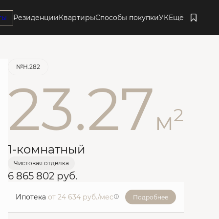
ты
Резиденции
Квартиры
Способы покупки
УК
Ещё
Забронировать
№Н.282
23.27
2
м
1-комнатный
Чистовая отделка
6 865 802 руб.
Ипотека
от 24 634 руб./мес
Подробнее