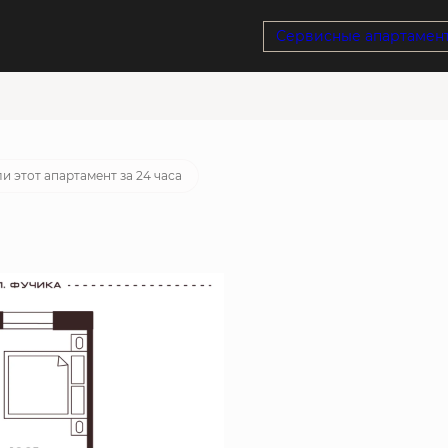
Сервисные апартамен
тека
от 23 284 руб./мес.
и этот апартамент за 24 часа