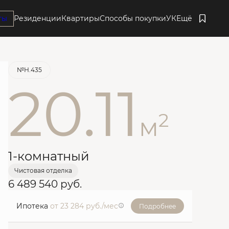
ты
Резиденции
Квартиры
Способы покупки
УК
Ещё
Забронировать
№Н.435
20.11
2
м
1-комнатный
Чистовая отделка
6 489 540 руб.
Ипотека
от 23 284 руб./мес
Подробнее