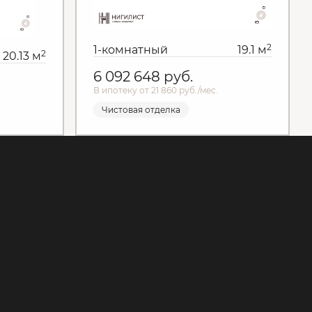
2
1-комнатный
19.1 м
2
20.13 м
6 092 648
руб.
В ипотеку от 21 860 руб./мес.
Чистовая отделка