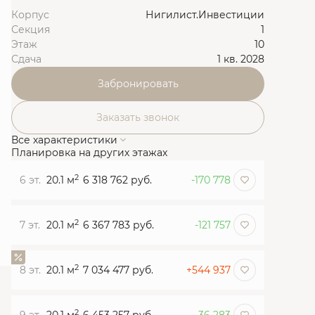
Корпус
Нигилист.Инвестиции
Секция
1
Этаж
10
Сдача
1 кв. 2028
Забронировать
Заказать звонок
Все характеристики
Планировка на других этажах
2
6 эт.
20.1 м
6 318 762 руб.
-170 778
2
7 эт.
20.1 м
6 367 783 руб.
-121 757
2
8 эт.
20.1 м
7 034 477 руб.
+544 937
2