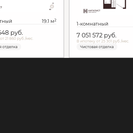
2
атный
19.1 м
1-комнатный
 648
руб.
7 051 572
руб.
от 21 860 руб./мес.
В ипотеку от 25 301 руб./мес.
я отделка
Чистовая отделка