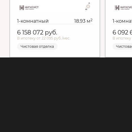
2
1-комнатный
18.93 м
1-комн
6 158 072
руб.
6 092
В ипотеку от 22 095 руб./мес.
В ипотеку 
Чистовая отделка
Чистова