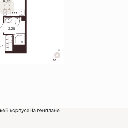
же
В корпусе
На генплане