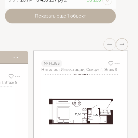
9 эт.
20.1 м
6 453 257 руб.
-36 283
Показать еще 1 объект
№ Н.383
Нигилист.Инвестиции, Секция 1, Этаж 9
1, Этаж 8