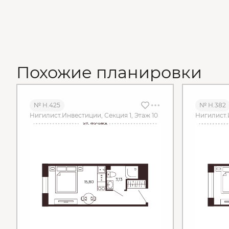
Похожие планировки
№ Н.425
№ Н.382
Нигилист.Инвестиции, Секция 1, Этаж 10
Нигилист.