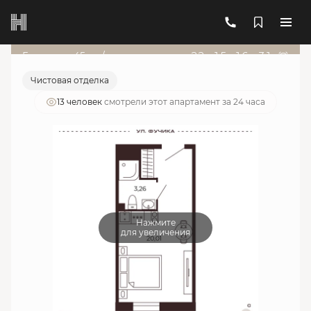
2
1-комнатный
23.29 м
7 669 830 руб.
Ипотека
от 27 519 руб./мес.
Гарант от 45т.р./мес
22
д
:
15
ч
:
16
м
:
31
с
Чистовая отделка
13 человек
смотрели этот апартамент за 24 часа
Нажмите
для увеличения