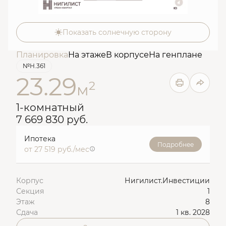
Показать солнечную сторону
Планировка
На этаже
В корпусе
На генплане
№Н.361
23.29
2
м
1-комнатный
7 669 830 руб.
Ипотека
Подробнее
от 27 519 руб./мес
Корпус
Нигилист.Инвестиции
Секция
1
Этаж
8
Сдача
1 кв. 2028