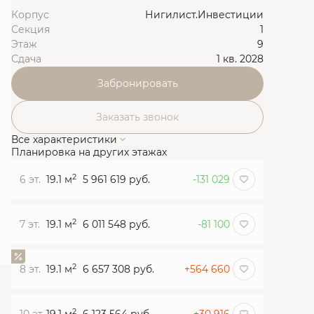
Корпус
Нигилист.Инвестиции
Секция
1
Этаж
9
Сдача
1 кв. 2028
Забронировать
Заказать звонок
Все характеристики
Планировка на других этажах
2
6 эт.
19.1 м
5 961 619 руб.
-131 029
2
7 эт.
19.1 м
6 011 548 руб.
-81 100
2
8 эт.
19.1 м
6 657 308 руб.
+564 660
2