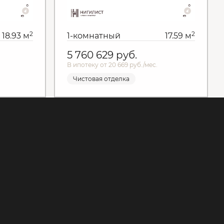
2
2
18.93 м
1-комнатный
17.59 м
5 760 629
руб.
В ипотеку от 20 669 руб./мес.
Чистовая отделка