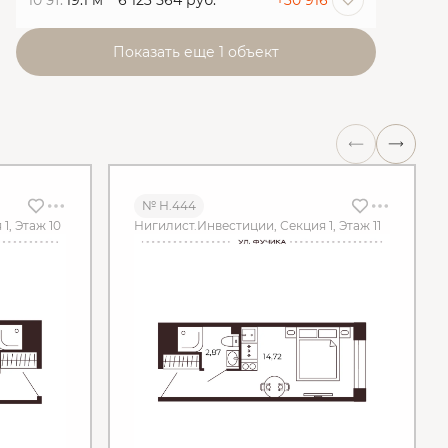
10 эт.
19.1 м
6 123 564 руб.
+30 916
Показать еще 1 объект
№ Н.444
1, Этаж 10
Нигилист.Инвестиции, Секция 1, Этаж 11