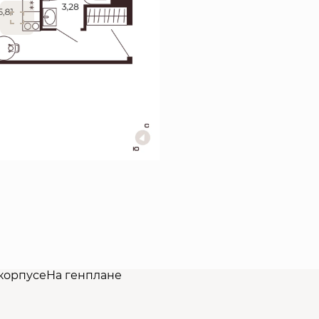
корпусе
На генплане