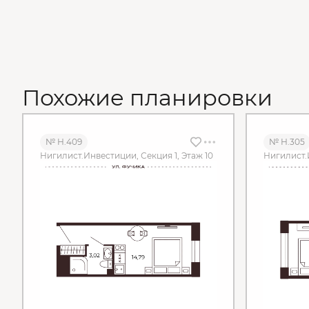
Похожие планировки
№ Н.409
№ Н.305
Нигилист.Инвестиции, Секция 1, Этаж 10
Нигилист.