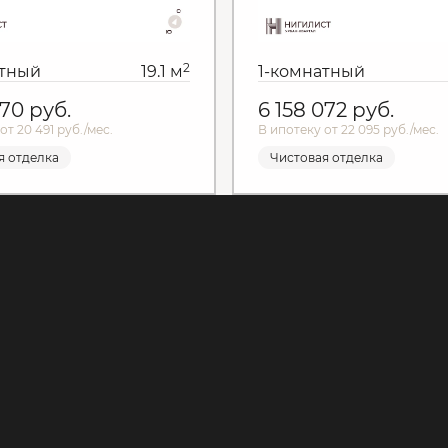
2
атный
19.1 м
1-комнатный
970
руб.
6 158 072
руб.
от 20 491 руб./мес.
В ипотеку от 22 095 руб./мес.
я отделка
Чистовая отделка