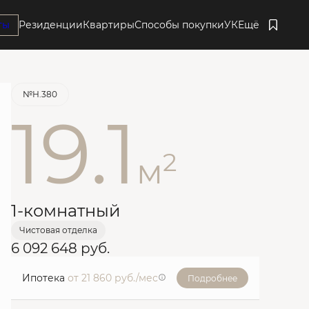
ты
Резиденции
Квартиры
Способы покупки
УК
Ещё
Забронировать
№Н.380
19.1
2
м
1-комнатный
Чистовая отделка
6 092 648 руб.
Ипотека
от 21 860 руб./мес
Подробнее