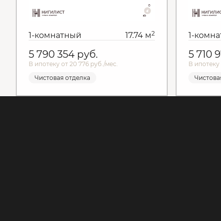
2
1-комнатный
17.74 м
1-комн
5 790 354
руб.
5 710 
В ипотеку от 20 776 руб./мес.
В ипотеку 
Чистовая отделка
Чистова