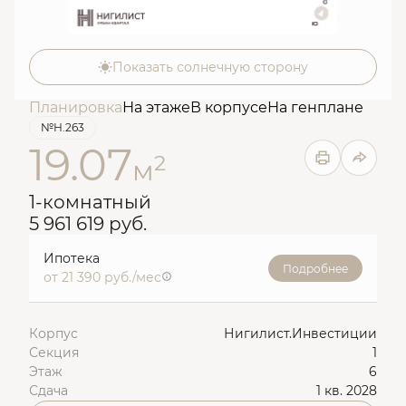
Показать солнечную сторону
Планировка
На этаже
В корпусе
На генплане
№Н.263
19.07
2
м
1-комнатный
5 961 619 руб.
Ипотека
Подробнее
от 21 390 руб./мес
Корпус
Нигилист.Инвестиции
Секция
1
Этаж
6
Сдача
1 кв. 2028