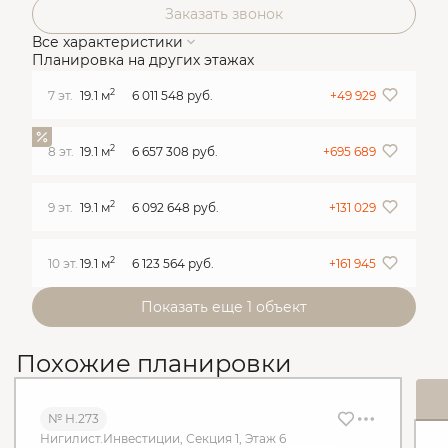
Заказать звонок
Все характеристики
Планировка на других этажах
2
7 эт.
19.1 м
6 011 548 руб.
+49 929
2
8 эт.
19.1 м
6 657 308 руб.
+695 689
2
9 эт.
19.1 м
6 092 648 руб.
+131 029
2
10 эт.
19.1 м
6 123 564 руб.
+161 945
Показать еще 1 объект
Похожие планировки
№ Н.273
Нигилист.Инвестиции, Секция 1, Этаж 6