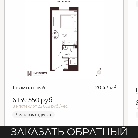
Н
2
1-комнатный
20.43 м
6 139 550
руб.
В ипотеку от 22 028 руб./мес.
В
Чистовая отделка
ЗАКАЗАТЬ ОБРАТНЫЙ