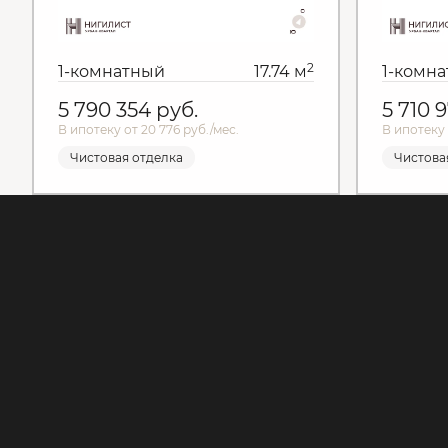
2
1-комнатный
17.74 м
1-комн
5 790 354
руб.
5 710 
В ипотеку от 20 776 руб./мес.
В ипотеку 
Чистовая отделка
Чистова