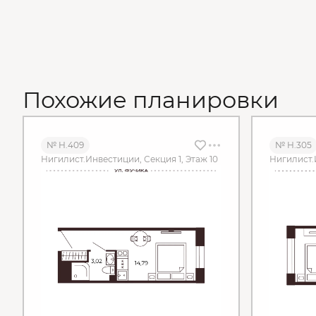
Похожие планировки
№ Н.409
№ Н.305
Нигилист.Инвестиции, Секция 1, Этаж 10
Нигилист.