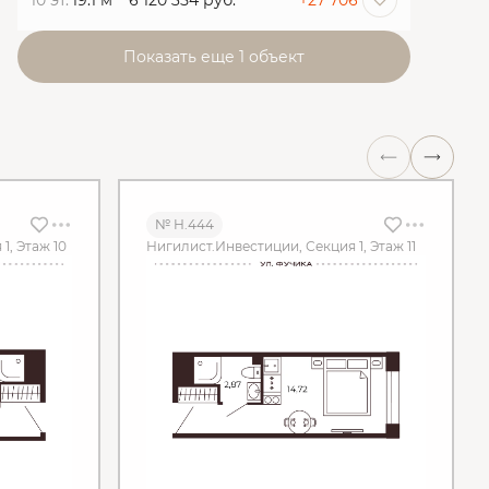
10 эт.
19.1 м
6 120 354 руб.
+27 706
Показать еще 1 объект
№ Н.444
1, Этаж 10
Нигилист.Инвестиции, Секция 1, Этаж 11