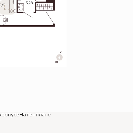
корпусе
На генплане