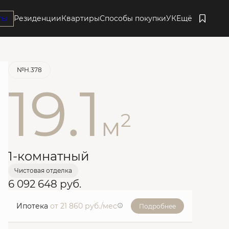
ты
Резиденции
Квартиры
Способы покупки
УК
Ещё
Забронировать
№Н.378
19.1
2
м
1-комнатный
Чистовая отделка
6 092 648 руб.
Ипотека
от 21 860 руб./мес
Подробнее