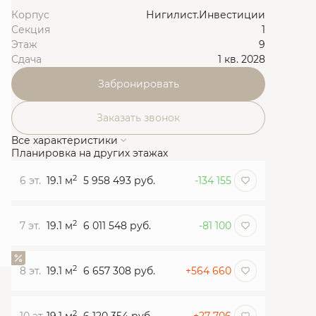
Корпус
Нигилист.Инвестиции
Секция
1
Этаж
9
Сдача
1 кв. 2028
Забронировать
Заказать звонок
Все характеристики
Планировка на других этажах
2
6 эт.
19.1 м
5 958 493 руб.
-134 155
2
7 эт.
19.1 м
6 011 548 руб.
-81 100
2
8 эт.
19.1 м
6 657 308 руб.
+564 660
2