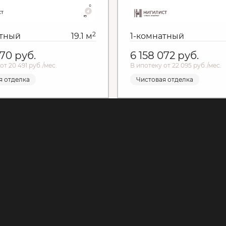
2
атный
19.1 м
1-комнатный
970
руб.
6 158 072
руб.
от 20 491 руб./мес.
В ипотеку от 22 095 руб./мес.
я отделка
Чистовая отделка