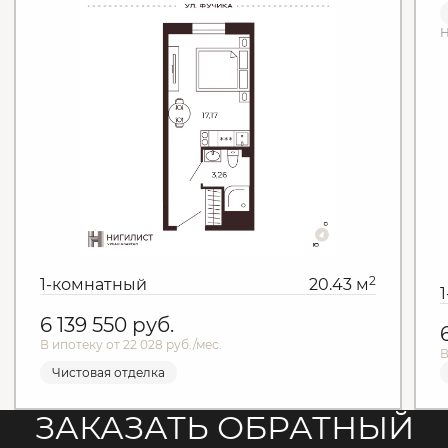
Н
2
1-комнатный
20.43 м
6 139 550
руб.
В ипотеку от 22 028 руб./мес.
В
Чистовая отделка
ЗАКАЗАТЬ ОБРАТНЫЙ