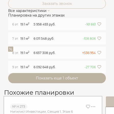
Заказать звонок
Все характеристики
Планировка на других этажах
2
6 эт.
19.1 м
5 958 493 руб.
-161 861
2
7 эт.
19.1 м
6 011 548 руб.
-108 806
2
8 эт.
19.1 м
6 657 308 руб.
+536 954
2
9 эт.
19.1 м
6 092 648 руб.
-27 706
Показать еще 1 объект
Похожие планировки
№ Н.273
Нигилист.Инвестиции, Секция 1, Этаж 6