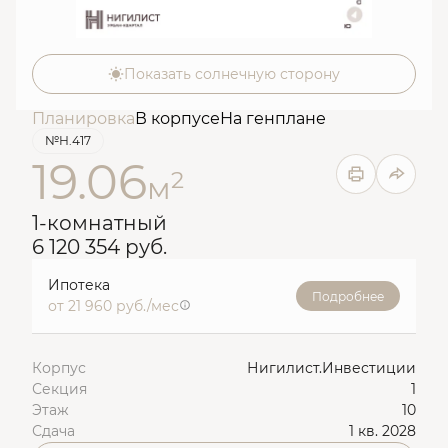
Показать солнечную сторону
Планировка
В корпусе
На генплане
№Н.417
19.06
2
м
1-комнатный
6 120 354 руб.
Ипотека
Подробнее
от 21 960 руб./мес
Корпус
Нигилист.Инвестиции
Секция
1
Этаж
10
Сдача
1 кв. 2028