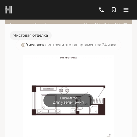
2
1-комнатный
19.09 м
6 765 277 руб.
Ипотека
от 24 273 руб./мес.
Гарант от 45т.р./мес
25
д
:
10
ч
:
07
м
:
17
с
Чистовая отделка
9 человек
смотрели этот апартамент за 24 часа
Нажмите
для увеличения