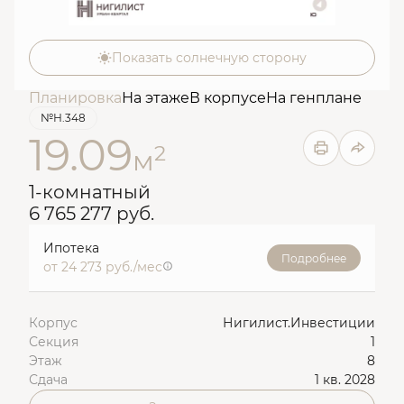
Показать солнечную сторону
Планировка
На этаже
В корпусе
На генплане
№Н.348
19.09
2
м
1-комнатный
6 765 277 руб.
Ипотека
Подробнее
от 24 273 руб./мес
Корпус
Нигилист.Инвестиции
Секция
1
Этаж
8
Сдача
1 кв. 2028