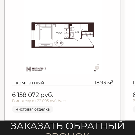
2
1-комнатный
18.93 м
6 158 072
руб.
В ипотеку от 22 095 руб./мес.
В
Чистовая отделка
ЗАКАЗАТЬ ОБРАТНЫЙ