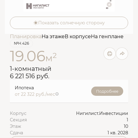
Показать солнечную сторону
Планировка
На этаже
В корпусе
На генплане
№Н.426
19.06
2
м
1-комнатный
6 221 516 руб.
Ипотека
Подробнее
от 22 322 руб./мес
Корпус
Нигилист.Инвестиции
Секция
1
Этаж
10
Сдача
1 кв. 2028