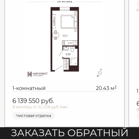
Н
2
1-комнатный
20.43 м
6 139 550
руб.
В ипотеку от 22 028 руб./мес.
В
Чистовая отделка
ЗАКАЗАТЬ ОБРАТНЫЙ