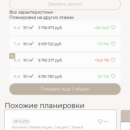
Заказать звонок
Все характеристики
Планировка на других этажах
2
6 эт.
19.1 м
5 756 673 руб.
-464 843
2
7 эт.
19.1 м
6 109 722 руб.
-111 794
2
8 эт.
19.1 м
6 765 277 руб.
+543 761
2
9 эт.
19.1 м
6 190 780 руб.
-30 736
Показать еще 1 объект
Похожие планировки
№ Н.273
Нигилист.Инвестиции, Секция 1, Этаж 6