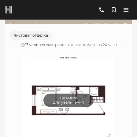
2
1-комнатный
18.96 м
6 378 419 руб.
Ипотека
от 22 885 руб./мес.
Гарант от 45т.р./мес
25
д
:
07
ч
:
07
м
:
42
с
Чистовая отделка
13 человек
смотрели этот апартамент за 24 часа
Нажмите
для увеличения