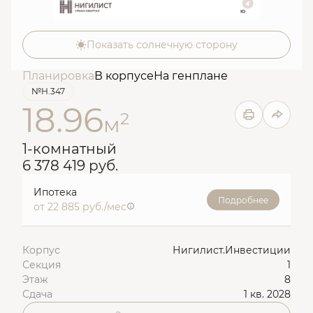
Показать солнечную сторону
Планировка
В корпусе
На генплане
№Н.347
18.96
2
м
1-комнатный
6 378 419 руб.
Ипотека
Подробнее
от 22 885 руб./мес
Корпус
Нигилист.Инвестиции
Секция
1
Этаж
8
Сдача
1 кв. 2028