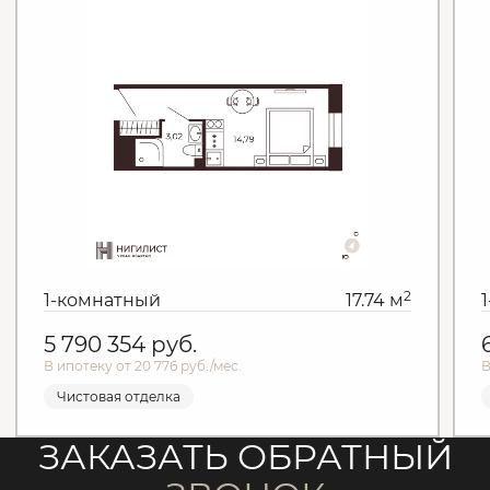
2
1-комнатный
17.74 м
5 790 354
руб.
В ипотеку от 20 776 руб./мес.
В
Чистовая отделка
ЗАКАЗАТЬ ОБРАТНЫЙ