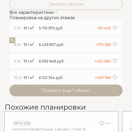
Заказать звонок
Все характеристики
Планировка на других этажах
2
7 эт.
19.1 м
5 710 970 руб.
+50 402
2
8 эт.
19.1 м
6 439 857 руб.
+779 289
2
9 эт.
19.1 м
6 092 648 руб.
+432 080
2
10 эт.
19.1 м
6 120 354 руб.
+459 786
Показать еще 1 объект
Похожие планировки
№ Н.409
Нигилист.Инвестиции, Секция 1, Этаж 10
Н