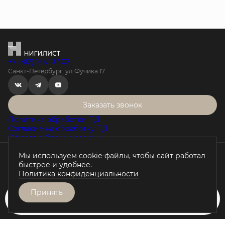
+7 (812) 207-07-02
Санкт-Петербург, ул.Фучика 17
Заказать звонок
Политика обработки ПД
Согласие на обработку ПД
Оферта о бронировании
Мы используем cookie-файлы, чтобы сайт работал
Проектная декларация на наш.дом.рф
быстрее и удобнее.
Любая информация, представленная на данном сайте, носит
Политика конфиденциальности
исключительно информационный характер, не является
публичной офертой, определяемой положениями статьи 437 ГК
РФ.
Принять
Забронировать
Разработано