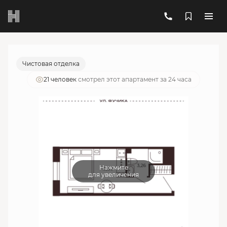
2
1-комнатный
19.06 м
5 958 493 руб.
Ипотека
от 21 379 руб./мес.
Чистовая отделка
21 человек
смотрел этот апартамент за 24 часа
Нажмите
для увеличения