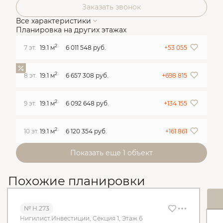
Заказать звонок
Все характеристики
Планировка на других этажах
2
7 эт.
19.1 м
6 011 548 руб.
+53 055
2
8 эт.
19.1 м
6 657 308 руб.
+698 815
2
9 эт.
19.1 м
6 092 648 руб.
+134 155
2
10 эт.
19.1 м
6 120 354 руб.
+161 861
Показать еще 1 объект
Похожие планировки
№ Н.273
Нигилист.Инвестиции, Секция 1, Этаж 6