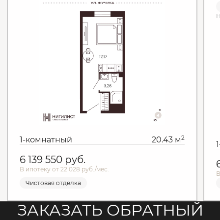
Н
2
1-комнатный
20.43 м
6 139 550
руб.
В ипотеку от 22 028 руб./мес.
В
Чистовая отделка
ЗАКАЗАТЬ ОБРАТНЫЙ