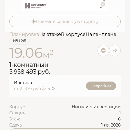
Показать солнечную сторону
Планировка
На этаже
В корпусе
На генплане
№Н.261
19.06
2
м
1-комнатный
5 958 493 руб.
Ипотека
Подробнее
от 21 379 руб./мес
Корпус
Нигилист.Инвестиции
Секция
1
Этаж
6
Сдача
1 кв. 2028