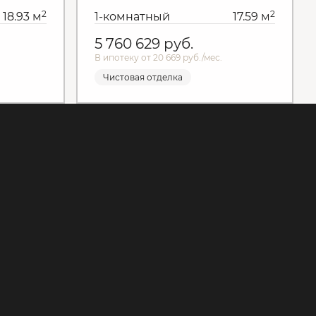
2
2
18.93 м
1-комнатный
17.59 м
5 760 629
руб.
В ипотеку от 20 669 руб./мес.
Чистовая отделка