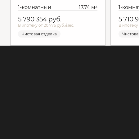
2
1-комнатный
17.74 м
1-комн
5 790 354
руб.
5 710 
В ипотеку от 20 776 руб./мес.
В ипотеку 
Чистовая отделка
Чистова