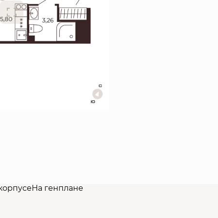
корпусе
На генплане