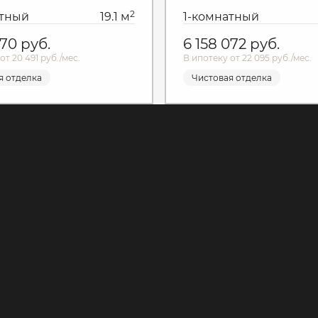
2
атный
19.1 м
1-комнатный
970
руб.
6 158 072
руб.
от 20 491 руб./мес.
В ипотеку от 22 095 руб./мес.
я отделка
Чистовая отделка