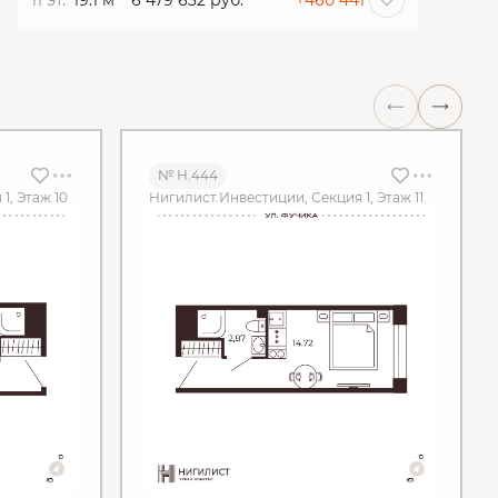
11 эт.
19.1 м
6 479 632 руб.
+460 441
№ Н.444
1, Этаж 10
Нигилист.Инвестиции, Секция 1, Этаж 11