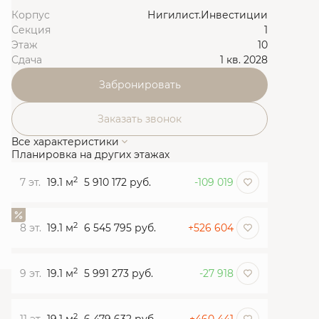
Корпус
Нигилист.Инвестиции
Секция
1
Этаж
10
Сдача
1 кв. 2028
Забронировать
Заказать звонок
Все характеристики
Планировка на других этажах
2
7 эт.
19.1 м
5 910 172 руб.
-109 019
2
8 эт.
19.1 м
6 545 795 руб.
+526 604
2
9 эт.
19.1 м
5 991 273 руб.
-27 918
2