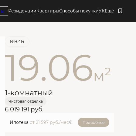
ты
Резиденции
Квартиры
Способы покупки
УК
Ещё
Забронировать
№Н.414
19.06
2
м
1-комнатный
Чистовая отделка
6 019 191 руб.
Ипотека
от 21 597 руб./мес
Подробнее