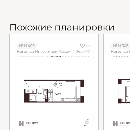
Похожие планировки
№ Н.409
№ Н.305
Нигилист.Инвестиции, Секция 1, Этаж 10
Нигилист.