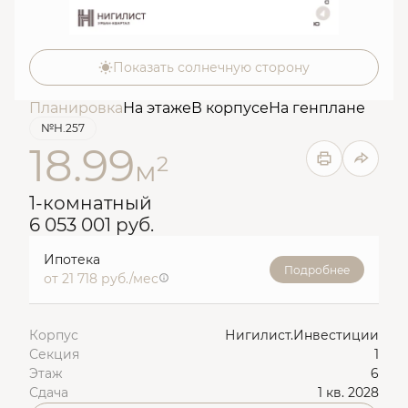
Показать солнечную сторону
Планировка
На этаже
В корпусе
На генплане
№Н.257
18.99
2
м
1-комнатный
6 053 001 руб.
Ипотека
Подробнее
от 21 718 руб./мес
Корпус
Нигилист.Инвестиции
Секция
1
Этаж
6
Сдача
1 кв. 2028