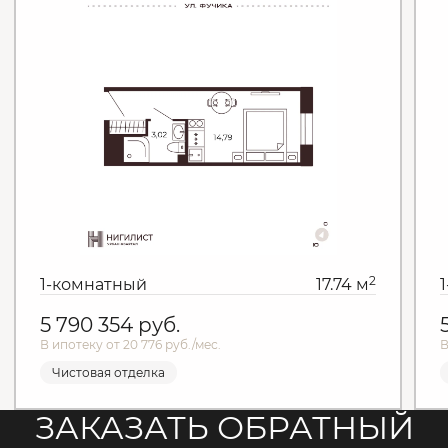
2
1-комнатный
17.74 м
5 790 354
руб.
В ипотеку от 20 776 руб./мес.
В
Чистовая отделка
ЗАКАЗАТЬ ОБРАТНЫЙ