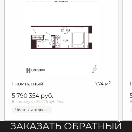
2
1-комнатный
17.74 м
5 790 354
руб.
В ипотеку от 20 776 руб./мес.
В
Чистовая отделка
ЗАКАЗАТЬ ОБРАТНЫЙ