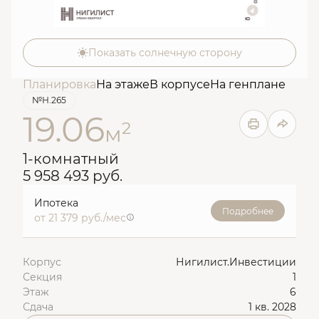
Показать солнечную сторону
Планировка
На этаже
В корпусе
На генплане
№Н.265
19.06
2
м
1-комнатный
5 958 493 руб.
Ипотека
Подробнее
от 21 379 руб./мес
Корпус
Нигилист.Инвестиции
Секция
1
Этаж
6
Сдача
1 кв. 2028