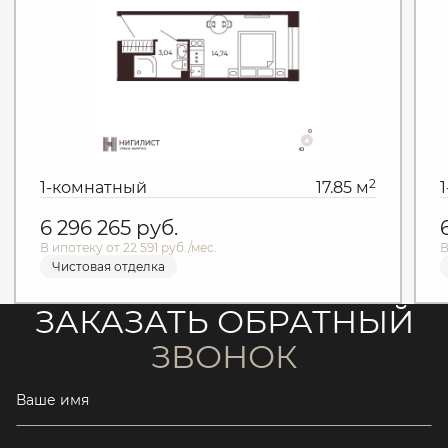
2
1-комнатный
17.85 м
6 296 265
руб.
В ипотеку от 22 591 руб./мес.
В
Чистовая отделка
ЗАКАЗАТЬ ОБРАТНЫЙ
ЗВОНОК
Ваше имя