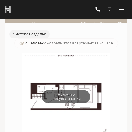
2
1-комнатный
17.7 м
6 285 830 руб.
Ипотека
от 22 553 руб./мес.
Гарант от 45т.р./мес
22
д
:
15
ч
:
05
м
:
41
с
Чистовая отделка
14 человек
смотрели этот апартамент за 24 часа
Нажмите
для увеличения