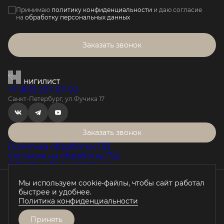
Принимаю
политику конфиденциальности
и даю согласие
на
обработку персональных данных
Заказать звонок
+7 (812) 207-07-02
Санкт-Петербург, ул.Фучика 17
Заказать звонок
Политика обработки ПД
Согласие на обработку ПД
Оферта о бронировании
Мы используем cookie-файлы, чтобы сайт работал
Проектная декларация на наш.дом.рф
быстрее и удобнее.
Любая информация, представленная на данном сайте, носит
Политика конфиденциальности
исключительно информационный характер, не является
публичной офертой, определяемой положениями статьи 437 ГК
РФ.
Принять