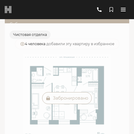
2
2-комнатная
48.72 м
20 300 634 руб.
Ипотека
от 72 836 руб./мес.
Субсидированная ставка
Чистовая отделка
4 человекa
добавили эту квартиру в избранное
Забронировано