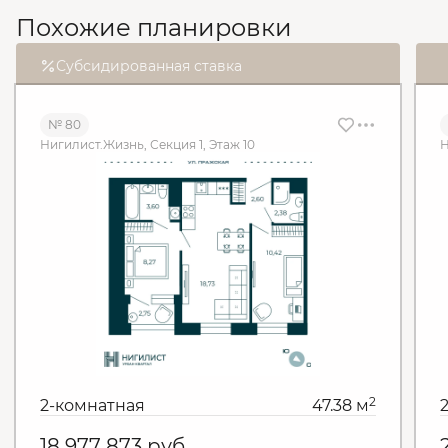
Похожие планировки
Субсидированная ставка
№ 80
Нигилист.Жизнь, Секция 1, Этаж 10
Н
2
2-комнатная
47.38 м
18 977 873
руб.