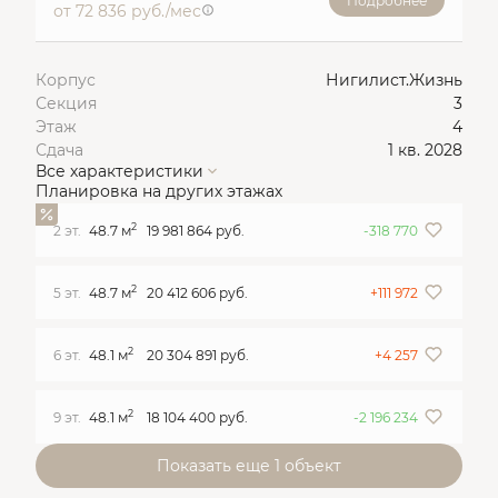
Подробнее
от 72 836 руб./мес
Корпус
Нигилист.Жизнь
Секция
3
Этаж
4
Сдача
1 кв. 2028
Все характеристики
Планировка на других этажах
2
2 эт.
48.7 м
19 981 864 руб.
-318 770
2
5 эт.
48.7 м
20 412 606 руб.
+111 972
2
6 эт.
48.1 м
20 304 891 руб.
+4 257
2
9 эт.
48.1 м
18 104 400 руб.
-2 196 234
Показать еще 1 объект