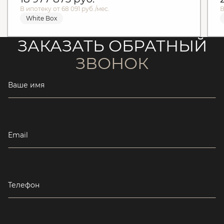
В ипотеку от 68 091 руб./мес.
В
White Box
ЗАКАЗАТЬ ОБРАТНЫЙ
ЗВОНОК
Ваше имя
Email
Телефон