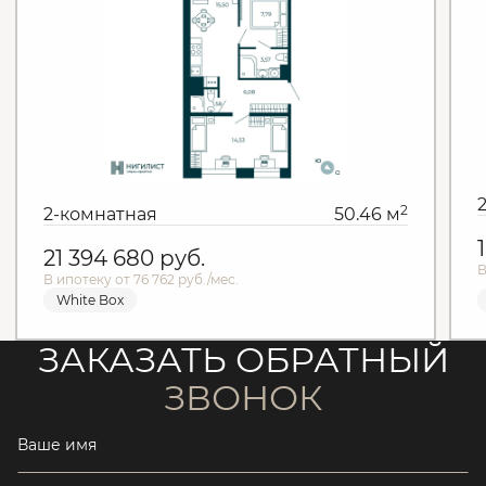
2
2-комнатная
50.46 м
21 394 680
руб.
В
В ипотеку от 76 762 руб./мес.
White Box
ЗАКАЗАТЬ ОБРАТНЫЙ
ЗВОНОК
Ваше имя