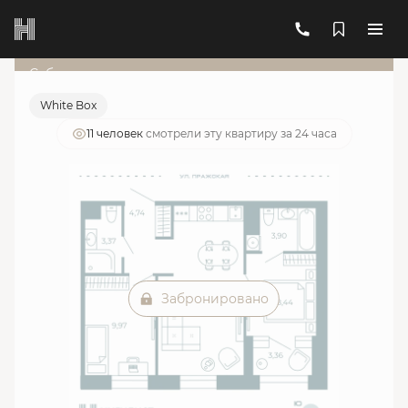
2
2-комнатная
51.78 м
19 928 308 руб.
Ипотека
от 71 501 руб./мес.
Субсидированная ставка
White Box
11 человек
смотрели эту квартиру за 24 часа
Забронировано