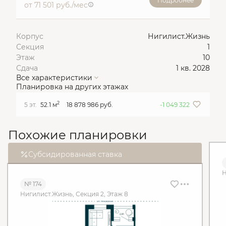
Подробнее
от 71 501 руб./мес
Корпус
Нигилист.Жизнь
Секция
1
Этаж
10
Сдача
1 кв. 2028
Все характеристики
Планировка на других этажах
2
5 эт.
52.1 м
18 878 986 руб.
-1 049 322
Похожие планировки
Субсидированная ставка
Н
№ 174
Нигилист.Жизнь, Секция 2, Этаж 8