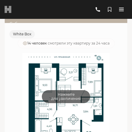
2
2-комнатная
50.78 м
20 165 820 руб.
Ипотека
от 72 353 руб./мес.
Субсидированная ставка
White Box
14 человек
смотрели эту квартиру за 24 часа
Нажмите
для увеличения