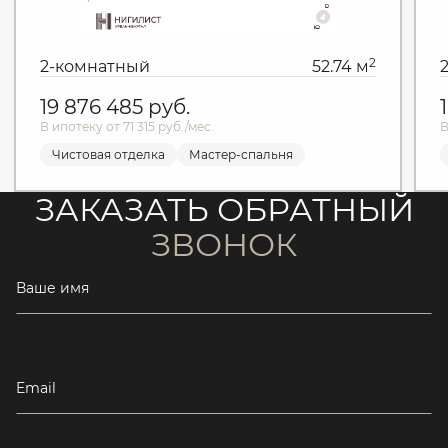
2
2-комнатный
52.74 м
19 876 485
руб.
В ипотеку от 71 315 руб./мес.
В
Чистовая отделка
Мастер-спальня
ЗАКАЗАТЬ ОБРАТНЫЙ
ЗВОНОК
Ваше имя
Email