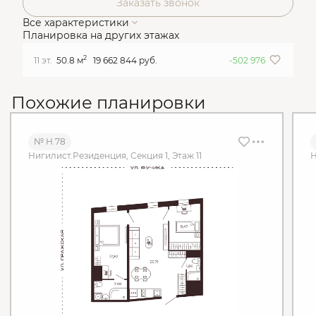
Заказать звонок
Все характеристики
Планировка на других этажах
2
11 эт.
50.8 м
19 662 844 руб.
-502 976
Похожие планировки
№ Н.78
Нигилист.Резиденция, Секция 1, Этаж 11
Н