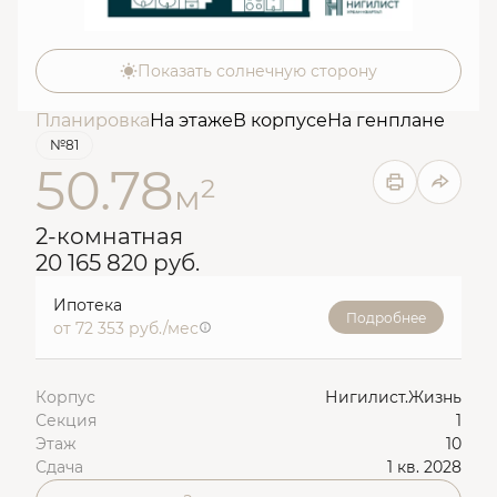
Показать солнечную сторону
Планировка
На этаже
В корпусе
На генплане
№81
50.78
2
м
2-комнатная
20 165 820 руб.
Ипотека
Подробнее
от 72 353 руб./мес
Корпус
Нигилист.Жизнь
Секция
1
Этаж
10
Сдача
1 кв. 2028